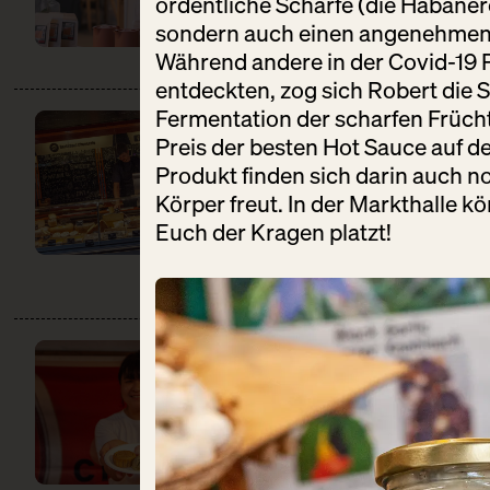
ordentliche Schärfe (die Habanero
sondern auch einen angenehmen 
Während andere in der Covid-19 P
entdeckten, zog sich Robert die S
Fermentation der scharfen Frücht
BERT & BONI
Preis der besten Hot Sauce auf de
CHEESERIE
Produkt finden sich darin auch no
DO:
12:00 – 22:00
Körper freut. In der Markthalle k
Käse + Milch
Euch der Kragen platzt!
CHAO SHE
DO:
12:00 – 22:00
Backwaren
Gastronomie
Süßes