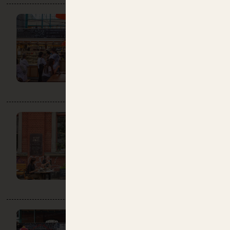
MANI IN
PASTA
DO:
10:00 – 22:00
Gastronomie
Speisekammer
MARKTLOKAL
DO:
18:00 – 00:00
Gastronomie
MONSIEUR