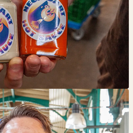
DOMBERGER
BROT-WERK
DO:
12:00 – 22:00
Backwaren
FLEISCHEREI
RALF
FRINDT
DO:
GESCHLOSSEN
Fleisch + Wurstwaren