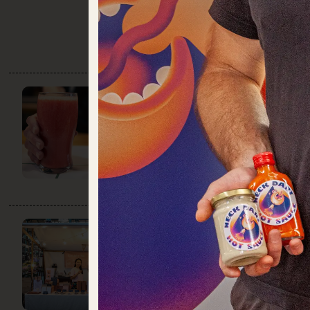
GRÜN & GUT
DO:
12:00 – 22:00
Getränke
Obst + Gemüse
HĒ TEA
DO:
GESCHLOSSEN
Getränke