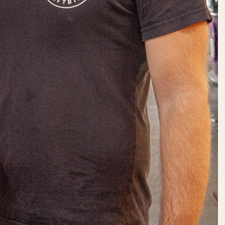
Schöne Dinge
Speisekammer
Süßes
HEIDEN­
PETERS
DO:
12:00 – 22:00
Getränke
IMKEREI
BIEN
DO:
GESCHLOSSEN
Speisekammer
Süßes