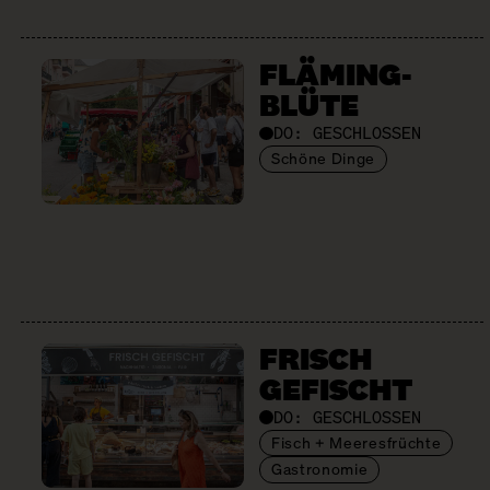
FLÄMING­
BLÜTE
DO:
GESCHLOSSEN
Schöne Dinge
FRISCH
GEFISCHT
DO:
GESCHLOSSEN
Fisch + Meeresfrüchte
Gastronomie