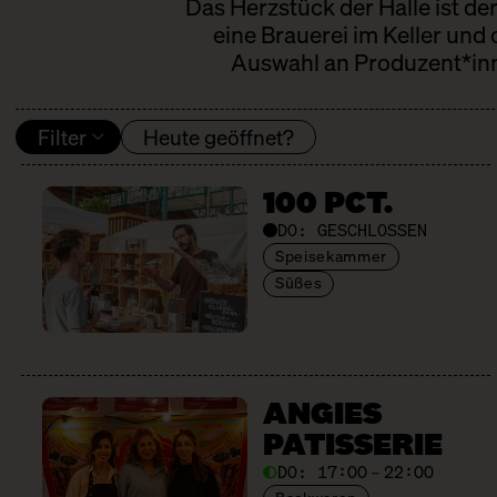
Das Herzstück der Halle ist de
eine Brauerei im Keller und
Auswahl an Produzent*inne
Filter
Heute geöffnet?
100 PCT.
DO:
GESCHLOSSEN
Speisekammer
Süßes
ANGIES
PATISSERIE
DO:
17:00 – 22:00