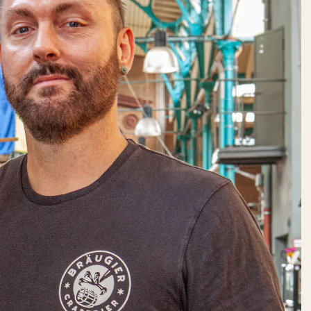
FRAMED
SOUL
DO:
GESCHLOSSEN
Schöne Dinge
GOLDHAHN
& SAMPSON
DO:
12:00 – 18:00
Fisch + Meeresfrüchte
Getränke