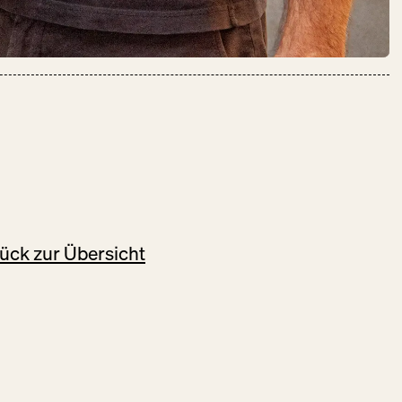
KUMPEL &
KEULE
DO:
09:00 – 18:00
Fleisch + Wurstwaren
Gastronomie
LE FETT­
ück zur Übersicht
SCHMECKER
DO:
12:00 – 22:00
Fisch + Meeresfrüchte
Fleisch + Wurstwaren
Käse + Milch