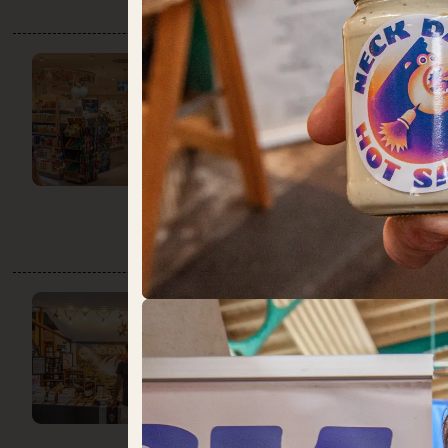
DM
DO:
09:00 – 20:00
Schöne Dinge
Speisekammer
FAIR &
GESUND
DO:
GESCHLOSSEN
Obst + Gemüse
Speisekammer
Süßes