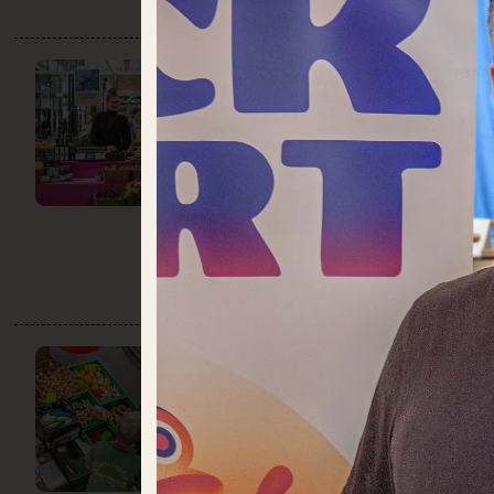
FOOD
TOGETHER
DO:
12:00 – 22:00
Backwaren
Eier
Käse + Milch
Obst + Gemüse
Speisekammer
GEMÜSEHOF
BARONICK
DO:
GESCHLOSSEN
Obst + Gemüse