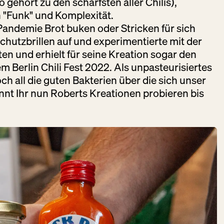
 gehört zu den schärfsten aller Chilis),
"Funk" und Komplexität.
andemie Brot buken oder Stricken für sich
chutzbrillen auf und experimentierte mit der
en und erhielt für seine Kreation sogar den
BIG STUFF
m Berlin Chili Fest 2022. Als unpasteurisiertes
SMOKED BBQ
ch all die guten Bakterien über die sich unser
DO:
12:00 – 22:00
önnt Ihr nun Roberts Kreationen probieren bis
Fleisch + Wurstwaren
Gastronomie
Getränke
DER
BLUMEN­
STAND
DO:
GESCHLOSSEN
Schöne Dinge