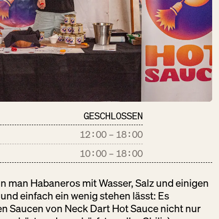
 Bäckereien und eine Metzgerei;
u hier eine variierend große
 da ist, erfährst du hier.
ALTE MILCH
DO:
GESCHLOSSEN
Käse + Milch
GESCHLOSSEN
12:00
–
18:00
10:00
–
18:00
AÚPA CHE
n man Habaneros mit Wasser, Salz und einigen
nd einfach ein wenig stehen lässt: Es
DO:
12:00 – 22:00
Backwaren
den Saucen von Neck Dart Hot Sauce nicht nur
Gastronomie