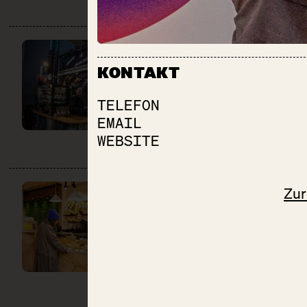
KUCHEN VON
GAIA
KONTAKT
DO:
10:00 – 22:00
Backwaren
TELEFON
Süßes
EMAIL
WEBSITE
LE BROT
Zur
DO:
GESCHLOSSEN
Backwaren
Süßes