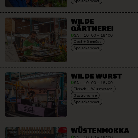
Speisekammer
WILDE
GÄRTNEREI
SA:
10:00 – 18:00
Obst + Gemüse
Speisekammer
WILDE WURST
SA:
10:00 – 18:00
Fleisch + Wurstwaren
Gastronomie
Speisekammer
WÜSTEN­MOKKA
SA:
10:00 – 18:00