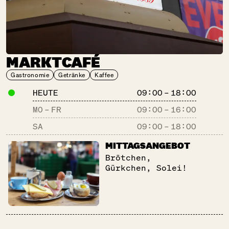
CHAO SHE
SA:
10:00 – 18:00
MARKTCAFÉ
Backwaren
Gastronomie
Gastronomie
Getränke
Kaffee
Süßes
HEUTE
09:00 – 18:00
MO – FR
09:00
–
16:00
SA
DER BLUMEN­
09:00
–
18:00
STAND
MITTAGSANGEBOT
SA:
10:00 – 18:00
Brötchen,
Schöne Dinge
Gürkchen, Solei!
DER FALSCHE