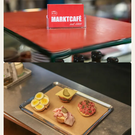
DRUNK BY
NATURE
SA:
10:00 – 19:00
Getränke
FAIR & GESUND
SA:
10:00 – 18:00
Obst + Gemüse
Speisekammer
Süßes
FLEISCHEREI
RALF FRINDT