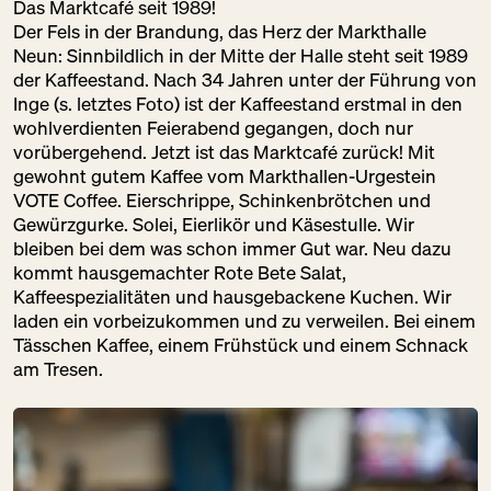
FRANZOSE
Das Marktcafé seit 1989!
Der Fels in der Brandung, das Herz der Markthalle
SA:
10:00 – 18:00
Neun: Sinnbildlich in der Mitte der Halle steht seit 1989
Gastronomie
Getränke
der Kaffeestand. Nach 34 Jahren unter der Führung von
Speisekammer
Inge (s. letztes Foto) ist der Kaffeestand erstmal in den
wohlverdienten Feierabend gegangen, doch nur
vorübergehend. Jetzt ist das Marktcafé zurück! Mit
DM
gewohnt gutem Kaffee vom Markthallen-Urgestein
VOTE Coffee. Eierschrippe, Schinkenbrötchen und
SA:
09:00 – 20:00
Schöne Dinge
Gewürzgurke. Solei, Eierlikör und Käsestulle. Wir
Speisekammer
bleiben bei dem was schon immer Gut war. Neu dazu
kommt hausgemachter Rote Bete Salat,
Kaffeespezialitäten und hausgebackene Kuchen. Wir
laden ein vorbeizukommen und zu verweilen. Bei einem
Tässchen Kaffee, einem Frühstück und einem Schnack
DOMBERGER
am Tresen.
BROT-WERK
SA:
10:00 – 18:00
Backwaren