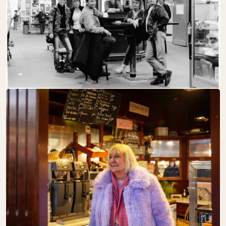
Speisekammer
FRAMED SOUL
SA:
10:00 – 18:00
Schöne Dinge
FRISCH
GEFISCHT
SA:
GESCHLOSSEN
Fisch + Meeresfrüchte
Gastronomie
GEMÜSEHOF
BARONICK