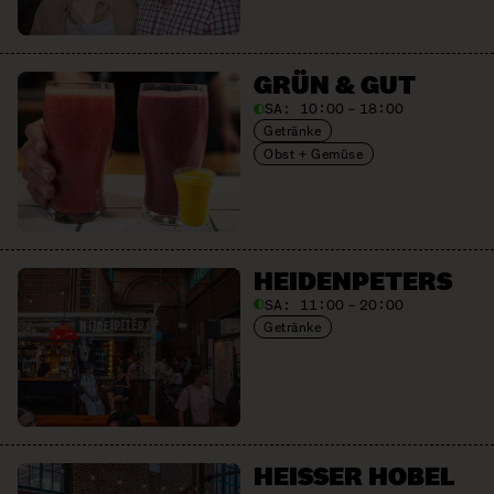
GRÜN & GUT
SA:
10:00 – 18:00
Getränke
Obst + Gemüse
HEIDEN­PETERS
SA:
11:00 – 20:00
Getränke
HEISSER HOBEL