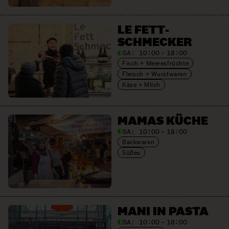
LE FETT­
SCHMECKER
SA:
10:00 – 18:00
Fisch + Meeresfrüchte
Fleisch + Wurstwaren
Käse + Milch
MAMAS KÜCHE
SA:
10:00 – 18:00
Backwaren
Süßes
MANI IN PASTA
SA:
10:00 – 18:00