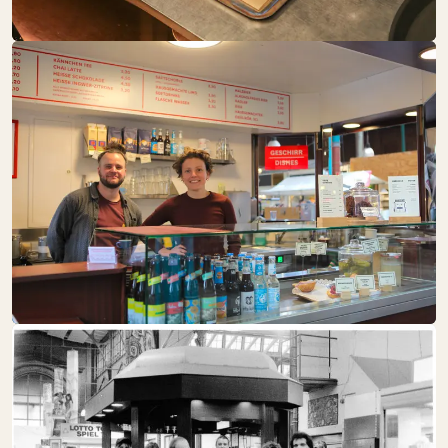
SA:
10:00 – 18:00
Fleisch + Wurstwaren
FLÄMING­BLÜTE
SA:
10:00 – 18:00
Schöne Dinge
FOOD TOGETHER
SA:
10:00 – 18:00
Backwaren
Eier
Käse + Milch
Obst + Gemüse