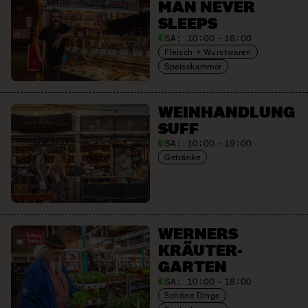
MAN NEVER
SLEEPS
SA:
10:00 – 18:00
Fleisch + Wurstwaren
Speisekammer
WEIN­HANDLUNG
SUFF
SA:
10:00 – 19:00
Getränke
WERNERS
KRÄUTER­
GARTEN
SA:
10:00 – 18:00
Schöne Dinge