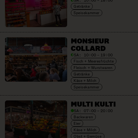
SA:
10:00 – 18:00
Getränke
Speisekammer
MONSIEUR
COLLARD
SA:
10:00 – 19:00
Fisch + Meeresfrüchte
Fleisch + Wurstwaren
Getränke
Käse + Milch
Speisekammer
MULTI KULTI
SA:
07:00 – 20:00
Backwaren
Eier
Käse + Milch
Obst + Gemüse