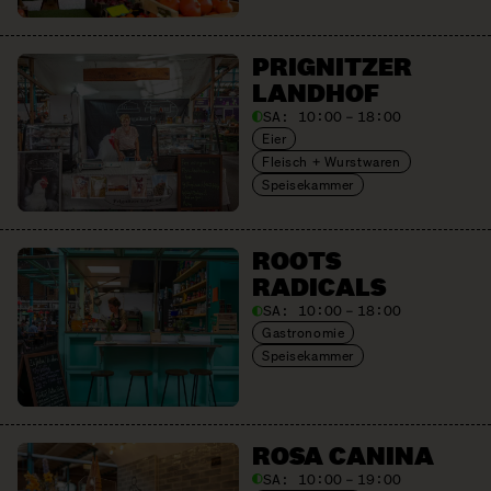
PRIGNITZER
LANDHOF
SA:
10:00 – 18:00
Eier
Fleisch + Wurstwaren
Speisekammer
ROOTS
RADICALS
SA:
10:00 – 18:00
Gastronomie
Speisekammer
ROSA CANINA
SA:
10:00 – 19:00