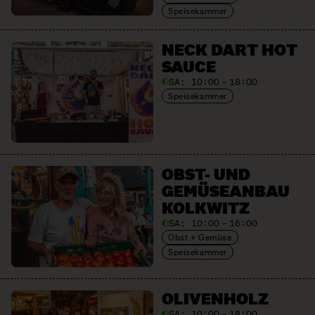
Speisekammer
NECK DART HOT
SAUCE
SA:
10:00 – 18:00
Speisekammer
OBST- UND
GEMÜSE­ANBAU
KOLKWITZ
SA:
10:00 – 16:00
Obst + Gemüse
Speisekammer
OLIVEN­HOLZ
SA:
10:00 – 18:00