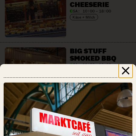
CHEESERIE
SA:
10:00 – 18:00
Käse + Milch
BIG STUFF
SMOKED BBQ
SA:
11:00 – 18:00
Fleisch + Wurstwaren
Gastronomie
Getränke
BREAD.LOVE
SA:
10:00 – 18:00
Backwaren