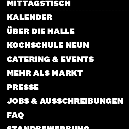
MITTAGSTISCH
direkten Kontakt
So erhaltet Ihr 
KALENDER
stellen. Unter di
kennenlernen u
ÜBER DIE HALLE
KOCHSCHULE NEUN
CATERING & EVENTS
MEHR ALS MARKT
PRESSE
JOBS & AUSSCHREIBUNGEN
FAQ
STANDBEWERBUNG