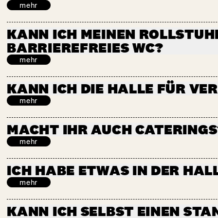
Um die Verkehrss
mehr
Das Kaffee 9 ist
gewährleisten, se
18.00 und Sonnta
Reihe zu parken. 
Leider nein. Wir 
KANN ICH MEINEN ROLLSTUHL 
Der
Street Food 
gut fußläufig erre
Gründen gesetzli
BARRIEREFREIES WC?
Die Zeiten für be
verpflichtet, zu
unserem
Kalende
mehr
Lebensmittel pro
gilt bei
Blindenh
Ja, der Eingang de
KANN ICH DIE HALLE FÜR V
Einige Bereiche 
mehr
Kantine Zukunft
o
Ja! Wir freuen un
MACHT IHR AUCH CATERINGS
Empfänge oder Pa
mehr
ICH HABE ETWAS IN DER HAL
mehr
Schreibe am best
KANN ICH SELBST EINEN STA