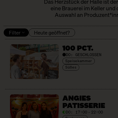
Das Herzstück der Halle ist de
eine Brauerei im Keller und
Auswahl an Produzent*inne
Filter
Heute geöffnet?
100 PCT.
DO:
GESCHLOSSEN
Speisekammer
Süßes
ANGIES
PATISSERIE
DO:
17:00 – 22:00