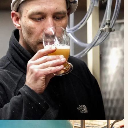
FRAMED
SOUL
DO:
GESCHLOSSEN
Schöne Dinge
GOLDHAHN
& SAMPSON
DO:
12:00 – 18:00
Fisch + Meeresfrüchte
Getränke