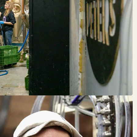
DOMBERGER
BROT-WERK
DO:
12:00 – 22:00
Backwaren
FLEISCHEREI
RALF
FRINDT
DO:
GESCHLOSSEN
Fleisch + Wurstwaren