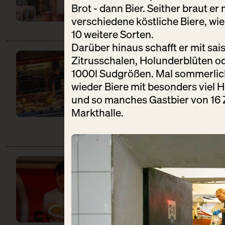
Brot
- dann Bier. Seither braut er
verschiedene köstliche Biere, wie
10 weitere Sorten.
Darüber hinaus schafft er mit sai
BERT & BONI
Zitrusschalen, Holunderblüten o
CHEESERIE
1000l Sudgrößen. Mal sommerlich
DO:
12:00 – 22:00
wieder Biere mit besonders viel H
Käse + Milch
und so manches Gastbier von 16 
Markthalle.
CHAO SHE
DO:
12:00 – 22:00
Backwaren
Gastronomie
Süßes