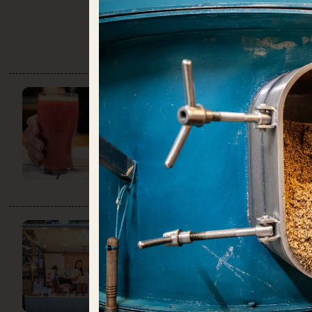
GRÜN & GUT
DO:
12:00 – 22:00
Getränke
Obst + Gemüse
HĒ TEA
DO:
GESCHLOSSEN
Getränke