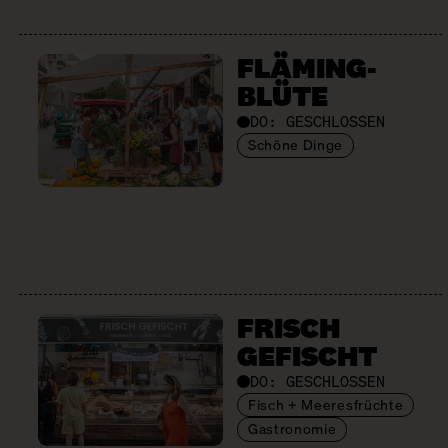
FLÄMING­
BLÜTE
DO:
GESCHLOSSEN
Schöne Dinge
FRISCH
GEFISCHT
DO:
GESCHLOSSEN
Fisch + Meeresfrüchte
Gastronomie