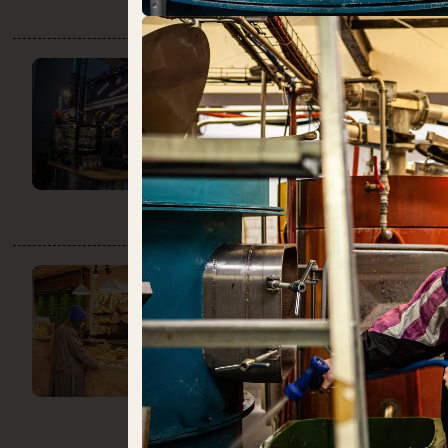
KUCHEN VON
GAIA
DO:
10:00 – 22:00
Backwaren
Süßes
LE BROT
DO:
GESCHLOSSEN
Backwaren
Süßes