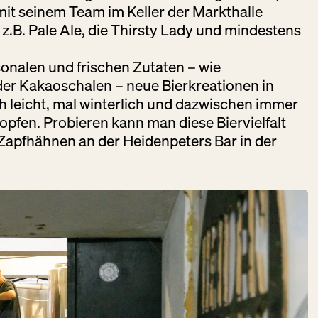
 mit seinem Team im Keller der Markthalle
 z.B. Pale Ale, die Thirsty Lady und mindestens
sonalen und frischen Zutaten – wie
BIG STUFF
der Kakaoschalen – neue Bierkreationen in
SMOKED BBQ
 leicht, mal winterlich und dazwischen immer
DO:
12:00 – 22:00
opfen. Probieren kann man diese Biervielfalt
Fleisch + Wurstwaren
Zapfhähnen an der Heidenpeters Bar in der
Gastronomie
Getränke
DER
BLUMEN­
STAND
DO:
GESCHLOSSEN
Schöne Dinge