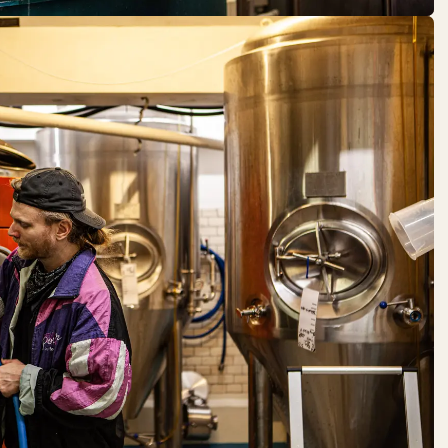
KUMPEL &
KEULE
DO:
09:00 – 18:00
Fleisch + Wurstwaren
Gastronomie
LE FETT­
SCHMECKER
DO:
12:00 – 22:00
Fisch + Meeresfrüchte
Fleisch + Wurstwaren
Käse + Milch