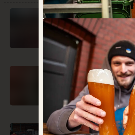
MANI IN
PASTA
DO:
10:00 – 22:00
Gastronomie
Speisekammer
MARKTLOKAL
DO:
18:00 – 00:00
Gastronomie
MONSIEUR