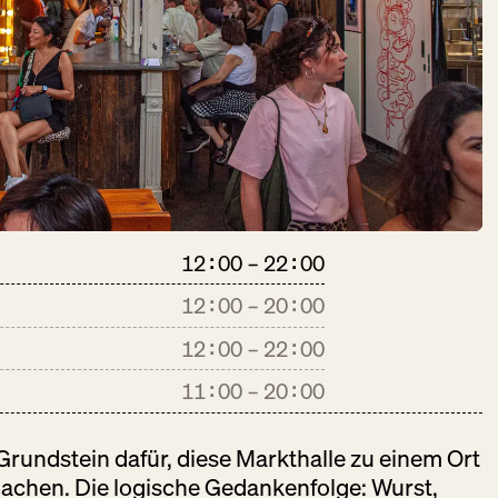
 Bäckereien und eine Metzgerei;
u hier eine variierend große
 da ist, erfährst du hier.
ALTE MILCH
DO:
GESCHLOSSEN
Käse + Milch
12:00 – 22:00
12:00
–
20:00
12:00
–
22:00
11:00
–
20:00
AÚPA CHE
DO:
12:00 – 22:00
rundstein dafür, diese Markthalle zu einem Ort
Backwaren
achen. Die logische Gedankenfolge:
Wurst
,
Gastronomie