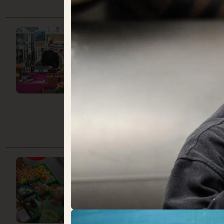
FOOD
TOGETHER
DO:
12:00 – 22:00
Backwaren
Eier
Käse + Milch
Obst + Gemüse
Speisekammer
GEMÜSEHOF
BARONICK
DO:
GESCHLOSSEN
Obst + Gemüse