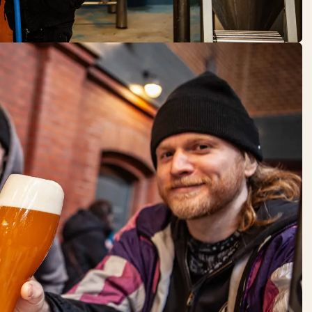
MANTI
BERLIN
DO:
17:00 – 22:00
Gastronomie
MEZE
FEINKOST
DO:
10:00 – 22:00
Gastronomie
Speisekammer
MULTI KULTI
DO:
07:00 – 20:00