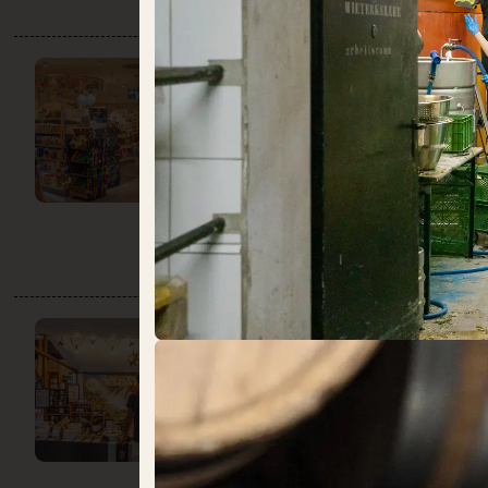
DM
DO:
09:00 – 20:00
Schöne Dinge
Speisekammer
FAIR &
GESUND
DO:
GESCHLOSSEN
Obst + Gemüse
Speisekammer
Süßes