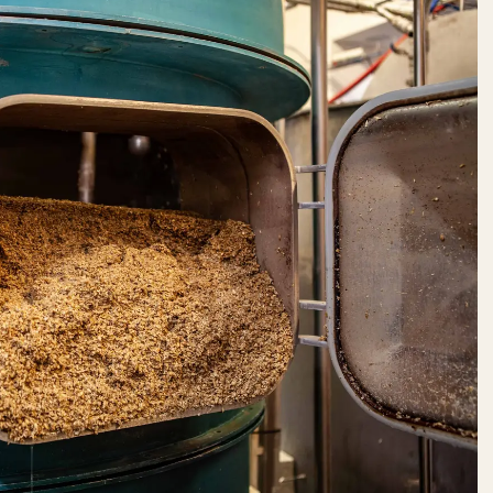
Schöne Dinge
Speisekammer
Süßes
HEIDEN­
PETERS
DO:
12:00 – 22:00
Getränke
IMKEREI
BIEN
DO:
GESCHLOSSEN
Speisekammer
Süßes