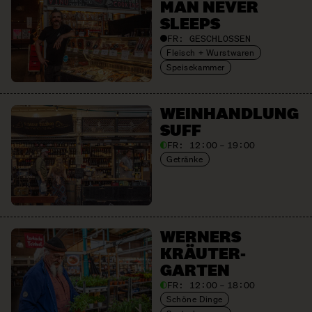
MAN NEVER
SLEEPS
FR:
GESCHLOSSEN
Fleisch + Wurstwaren
Speisekammer
WEIN­HANDLUNG
SUFF
FR:
12:00 – 19:00
Getränke
WERNERS
KRÄUTER­
GARTEN
FR:
12:00 – 18:00
Schöne Dinge