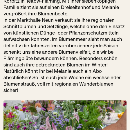
FRANZOSE
Körbitz in Teltow-Fläming. Mit ihrer siebenköpfigen
Familie zieht sie auf einen Dreiseitenhof und Melanie
FR:
12:00 – 18:00
vergrößert ihre Blumenbeete.
Gastronomie
In der Markthalle Neun verkauft sie ihre regionalen
Getränke
Schnittblumen und Setzlinge, welche ohne den Einsatz
Speisekammer
von künstlichen Dünge- oder Pflanzenschutzmitteln
aufwachsen konnten. Im Blumenmeer sieht man auch
DM
definitiv die Jahreszeiten vorüberziehen: jede Saison
schenkt uns eine andere Blumenvielfalt, die wir bei
FR:
09:00 – 20:00
Flämingblüte bewundern können. Besonders schön
Schöne Dinge
sind auch ihre getrockneten Blumen im Winter!
Speisekammer
Natürlich könnt ihr bei Melanie auch ein Abo
abschließen! So ist euch jede Woche ein wechselnder
Blumenstrauß, voll mit regionalen Wunderblumen
sicher!
DOMBERGER
BROT-WERK
FR:
12:00 – 22:00
Backwaren