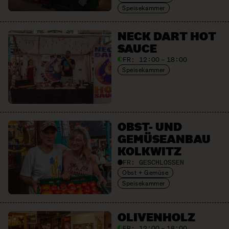
Speisekammer
NECK DART HOT
SAUCE
FR:
12:00 – 18:00
Speisekammer
OBST- UND
GEMÜSE­ANBAU
KOLKWITZ
FR:
GESCHLOSSEN
Obst + Gemüse
Speisekammer
OLIVEN­HOLZ
FR:
12:00 – 18:00