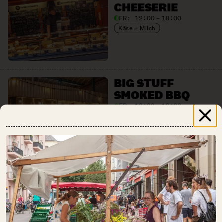
CHEESERIE
FR:
12:00 – 18:00
Käse + Milch
BIG STUFF
SMOKED BBQ
FR:
12:00 – 18:00
Fleisch + Wurstwaren
Gastronomie
Getränke
BREAD.LOVE
FR:
12:00 – 18:00
Backwaren