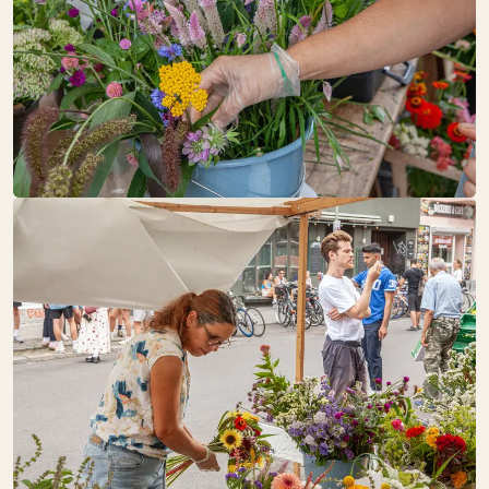
DRUNK BY
NATURE
FR:
12:00 – 19:00
Getränke
FAIR & GESUND
FR:
12:00 – 18:00
Obst + Gemüse
Speisekammer
Süßes
FLEISCHEREI
RALF FRINDT