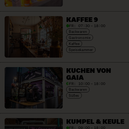
KAFFEE 9
FR:
07:30 – 18:00
Backwaren
Gastronomie
Kaffee
Speisekammer
KUCHEN VON
GAIA
FR:
10:00 – 18:00
Backwaren
Süßes
KUMPEL & KEULE
FR:
09:00 – 18:00