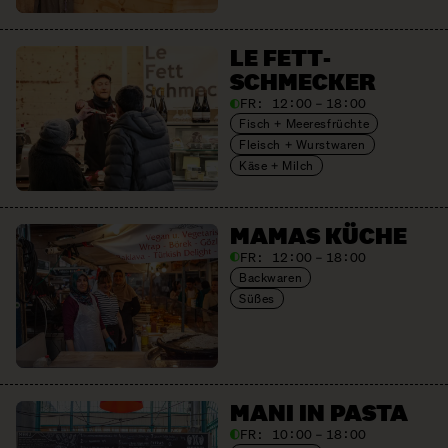
LE FETT­
SCHMECKER
FR:
12:00 – 18:00
Fisch + Meeresfrüchte
Fleisch + Wurstwaren
Käse + Milch
MAMAS KÜCHE
FR:
12:00 – 18:00
Backwaren
Süßes
MANI IN PASTA
FR:
10:00 – 18:00