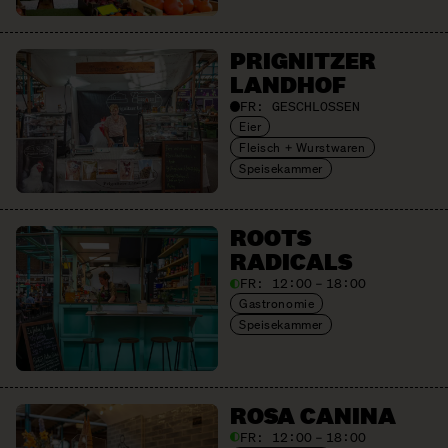
PRIGNITZER
LANDHOF
FR:
GESCHLOSSEN
Eier
Fleisch + Wurstwaren
Speisekammer
ROOTS
RADICALS
FR:
12:00 – 18:00
Gastronomie
Speisekammer
ROSA CANINA
FR:
12:00 – 18:00