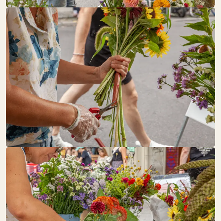
FR:
12:00 – 18:00
Fleisch + Wurstwaren
FLÄMING­BLÜTE
FR:
GESCHLOSSEN
Schöne Dinge
FOOD TOGETHER
FR:
12:00 – 18:00
Backwaren
Eier
Käse + Milch
Obst + Gemüse