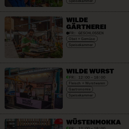
Speisekammer
WILDE
GÄRTNEREI
FR:
GESCHLOSSEN
Obst + Gemüse
Speisekammer
WILDE WURST
FR:
12:00 – 18:00
Fleisch + Wurstwaren
Gastronomie
Speisekammer
WÜSTEN­MOKKA
FR:
12:00 – 18:00