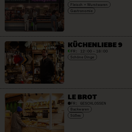
Fleisch + Wurstwaren
Gastronomie
KÜCHENLIEBE 9
FR:
12:00 – 18:00
Schöne Dinge
LE BROT
FR:
GESCHLOSSEN
Backwaren
Süßes