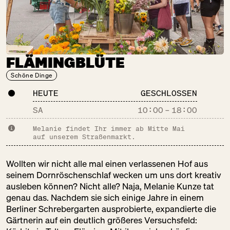
CHAO SHE
FR:
12:00 – 18:00
FLÄMINGBLÜTE
Backwaren
Gastronomie
Schöne Dinge
Süßes
HEUTE
GESCHLOSSEN
SA
10:00
–
18:00
DER BLUMEN­
Melanie findet Ihr immer ab Mitte Mai
auf unserem Straßenmarkt.
STAND
FR:
10:00 – 19:00
Wollten wir nicht alle mal einen verlassenen Hof aus
Schöne Dinge
seinem Dornröschenschlaf wecken um uns dort kreativ
ausleben können? Nicht alle? Naja, Melanie Kunze tat
genau das. Nachdem sie sich einige Jahre in einem
Berliner Schrebergarten ausprobierte, expandierte die
DER FALSCHE
Gärtnerin auf ein deutlich größeres Versuchsfeld: