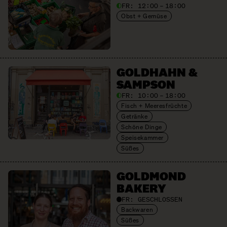
FR:
12:00 – 18:00
Obst + Gemüse
GOLDHAHN &
SAMPSON
FR:
10:00 – 18:00
Fisch + Meeresfrüchte
Getränke
Schöne Dinge
Speisekammer
Süßes
GOLDMOND
BAKERY
FR:
GESCHLOSSEN
Backwaren
Süßes