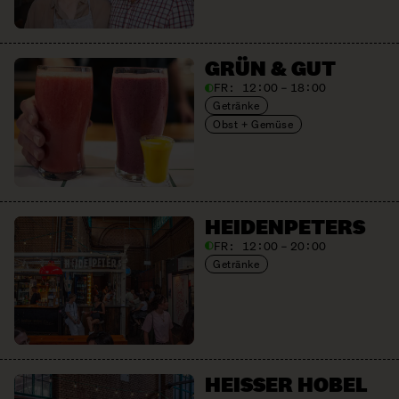
GRÜN & GUT
FR:
12:00 – 18:00
Getränke
Obst + Gemüse
HEIDEN­PETERS
FR:
12:00 – 20:00
Getränke
HEISSER HOBEL