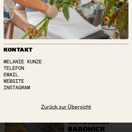
Speisekammer
FRAMED SOUL
FR:
12:00 – 18:00
Schöne Dinge
KONTAKT
MELANIE KUNZE
TELEFON
FRISCH
EMAIL
GEFISCHT
WEBSITE
FR:
GESCHLOSSEN
INSTAGRAM
Fisch + Meeresfrüchte
Gastronomie
Zurück zur Übersicht
GEMÜSEHOF
BARONICK