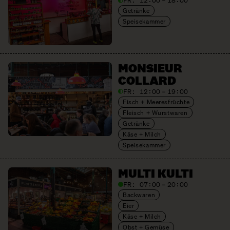
FR:
12:00 – 18:00
Getränke
Speisekammer
MONSIEUR
COLLARD
FR:
12:00 – 19:00
Fisch + Meeresfrüchte
Fleisch + Wurstwaren
Getränke
Käse + Milch
Speisekammer
MULTI KULTI
FR:
07:00 – 20:00
Backwaren
Eier
Käse + Milch
Obst + Gemüse