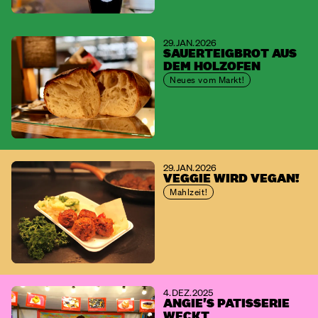
29. JAN. 2026
SAUERTEIGBROT AUS
DEM HOLZOFEN
Neues vom Markt!
29. JAN. 2026
VEGGIE WIRD VEGAN!
Mahlzeit!
4. DEZ. 2025
ANGIE'S PATISSERIE
WECKT