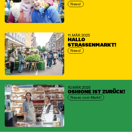
News!
11. MÄR. 2025
HALLO
STRASSENMARKT!
News!
10. MÄR. 2025
OSHIONE IST ZURÜCK!
Neues vom Markt!