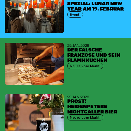
SPEZIAL: LUNAR NEW
YEAR AM 19. FEBRUAR
Event!
29. JAN. 2026
DER FALSCHE
FRANZOSE UND SEIN
FLAMMKUCHEN
Neues vom Markt!
29. JAN. 2026
PROST!
HEIDENPETERS
NIGHTCALLER BIER
Neues vom Markt!