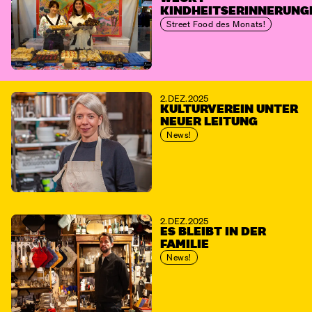
KINDHEITSERINNERUNG
Street Food des Monats!
2. DEZ. 2025
KULTURVEREIN UNTER
NEUER LEITUNG
News!
2. DEZ. 2025
ES BLEIBT IN DER
FAMILIE
News!