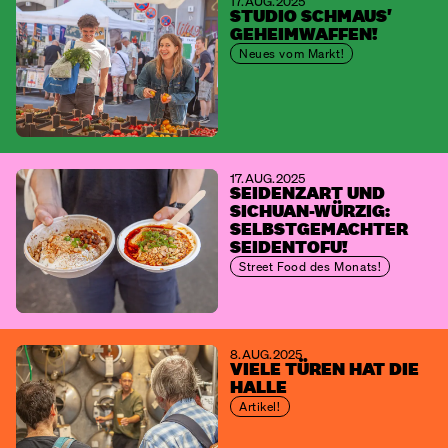
17. AUG. 2025
STUDIO SCHMAUS'
GEHEIMWAFFEN!
Neues vom Markt!
17. AUG. 2025
SEIDENZART UND
SICHUAN-WÜRZIG:
SELBSTGEMACHTER
SEIDENTOFU!
Street Food des Monats!
8. AUG. 2025
VIELE TÜREN HAT DIE
HALLE
Artikel!