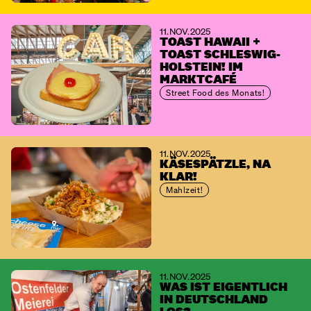
11. NOV. 2025
TOAST HAWAII +
TOAST SCHLESWIG-
HOLSTEIN! IM
MARKTCAFÉ
Street Food des Monats!
11. NOV. 2025
KÄSESPÄTZLE, NA
KLAR!
Mahlzeit!
11. NOV. 2025
WAS IST EIGENTLICH
IN DEUTSCHLAND