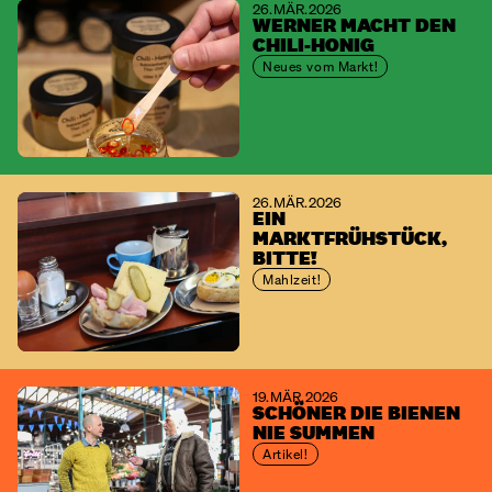
26. MÄR. 2026
WERNER MACHT DEN
CHILI-HONIG
Neues vom Markt!
26. MÄR. 2026
EIN
MARKTFRÜHSTÜCK,
BITTE!
Mahlzeit!
19. MÄR. 2026
SCHÖNER DIE BIENEN
NIE SUMMEN
Artikel!