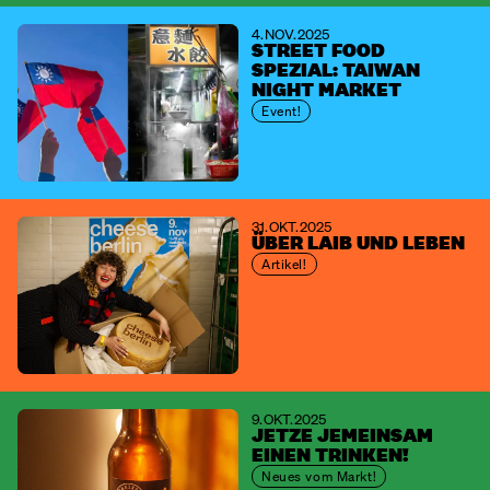
4. NOV. 2025
STREET FOOD
SPEZIAL: TAIWAN
NIGHT MARKET
Event!
31. OKT. 2025
ÜBER LAIB UND LEBEN
Artikel!
9. OKT. 2025
JETZE JEMEINSAM
EINEN TRINKEN!
Neues vom Markt!