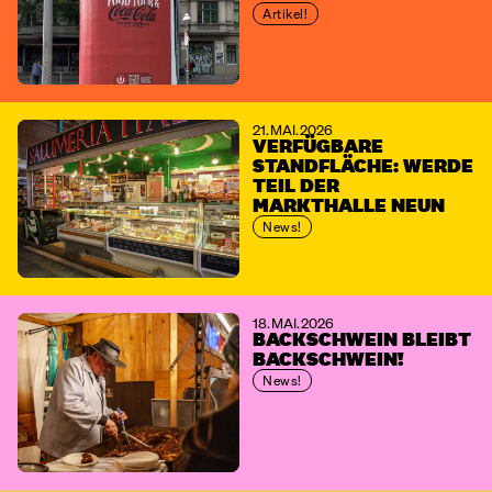
Artikel!
21. MAI. 2026
VERFÜGBARE
STANDFLÄCHE: WERDE
TEIL DER
MARKTHALLE NEUN
News!
18. MAI. 2026
BACKSCHWEIN BLEIBT
BACKSCHWEIN!
News!