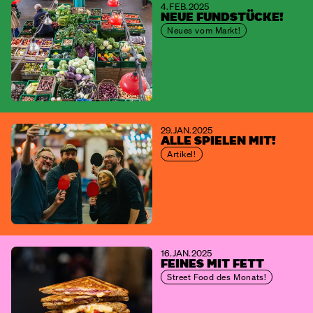
4. FEB. 2025
NEUE FUNDSTÜCKE!
Neues vom Markt!
29. JAN. 2025
ALLE SPIELEN MIT!
Artikel!
16. JAN. 2025
FEINES MIT FETT
Street Food des Monats!