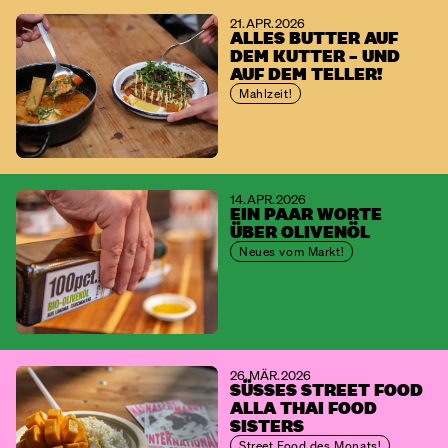
21. APR. 2026
ALLES BUTTER AUF
DEM KUTTER – UND
AUF DEM TELLER!
Mahlzeit!
14. APR. 2026
EIN PAAR WORTE
ÜBER OLIVENÖL
Neues vom Markt!
26. MÄR. 2026
SÜSSES STREET FOOD A
LLA THAI FOOD S
ISTERS
Street Food des Monats!