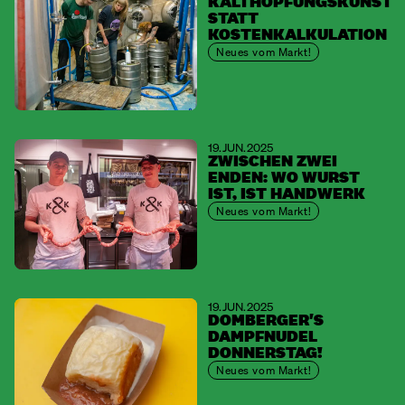
KALTHOPFUNGSKUNST
STATT
KOSTENKALKULATION
Neues vom Markt!
19. JUN. 2025
ZWISCHEN ZWEI
ENDEN: WO WURST
IST, IST HANDWERK
Neues vom Markt!
19. JUN. 2025
DOMBERGER'S
DAMPFNUDEL
DONNERSTAG!
Neues vom Markt!