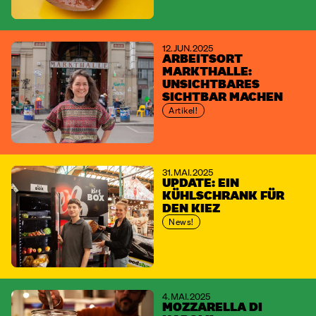
12. JUN. 2025
ARBEITSORT
MARKTHALLE:
UNSICHTBARES
SICHTBAR MACHEN
Artikel!
31. MAI. 2025
UPDATE: EIN
KÜHLSCHRANK FÜR
DEN KIEZ
News!
4. MAI. 2025
MOZZARELLA DI