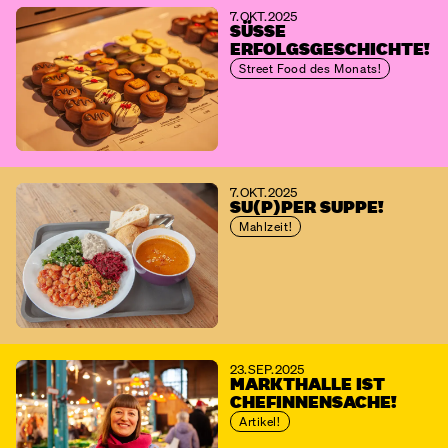
7. OKT. 2025
SÜSSE E
RFOLGSGESCHICHTE!
Street Food des Monats!
7. OKT. 2025
SU(P)PER SUPPE!
Mahlzeit!
23. SEP. 2025
MARKTHALLE IST
CHEFINNENSACHE!
Artikel!