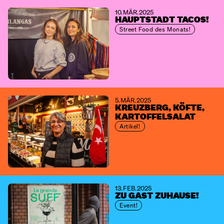
10. MÄR. 2025
HAUPTSTADT TACOS!
Street Food des Monats!
5. MÄR. 2025
KREUZBERG, KÖFTE,
KARTOFFELSALAT
Artikel!
13. FEB. 2025
ZU GAST ZUHAUSE!
Event!