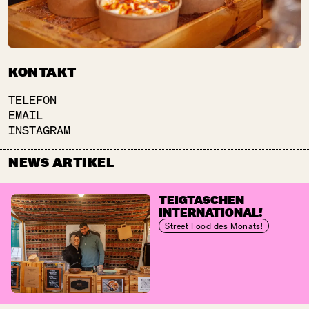
GRÜN & GUT
SA:
10:00 – 18:00
KONTAKT
Getränke
Obst + Gemüse
TELEFON
EMAIL
INSTAGRAM
NEWS ARTIKEL
HEIDEN­PETERS
SA:
11:00 – 20:00
TEIGTASCHEN
Getränke
INTERNATIONAL!
Street Food des Monats!
HEISSER HOBEL