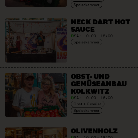
Speisekammer
NECK DART HOT
SAUCE
SA:
10:00 – 18:00
Speisekammer
OBST- UND
GEMÜSE­ANBAU
KOLKWITZ
SA:
10:00 – 16:00
Obst + Gemüse
Speisekammer
OLIVEN­HOLZ
SA:
10:00 – 18:00