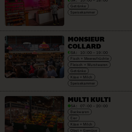
SA:
10:00 – 18:00
Getränke
Speisekammer
MONSIEUR
COLLARD
SA:
10:00 – 19:00
Fisch + Meeresfrüchte
Fleisch + Wurstwaren
Getränke
Käse + Milch
Speisekammer
MULTI KULTI
SA:
07:00 – 20:00
Backwaren
Eier
Käse + Milch
Obst + Gemüse