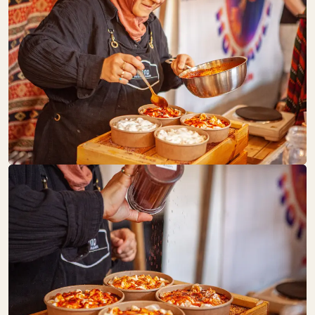
SA:
10:00 – 18:00
Obst + Gemüse
GOLDHAHN &
SAMPSON
SA:
10:00 – 18:00
Fisch + Meeresfrüchte
Getränke
Schöne Dinge
Speisekammer
Süßes
GOLDMOND
BAKERY
SA:
GESCHLOSSEN
Backwaren
Süßes