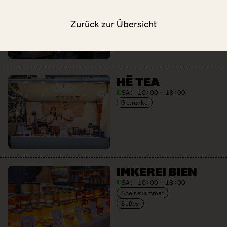
SA:
11:30 – 18:00
Gastronomie
Zurück zur Übersicht
HĒ TEA
SA:
10:00 – 18:00
Getränke
IMKEREI BIEN
SA:
10:00 – 18:00
Speisekammer
Süßes