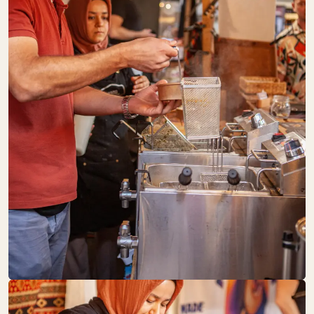
Speisekammer
FRAMED SOUL
SA:
10:00 – 18:00
Schöne Dinge
FRISCH
GEFISCHT
SA:
GESCHLOSSEN
Fisch + Meeresfrüchte
Gastronomie
GEMÜSEHOF
BARONICK