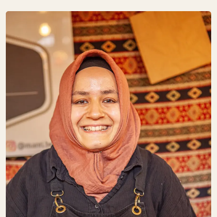
DRUNK BY
NATURE
SA:
10:00 – 19:00
Getränke
FAIR & GESUND
SA:
10:00 – 18:00
Obst + Gemüse
Speisekammer
Süßes
FLEISCHEREI
RALF FRINDT