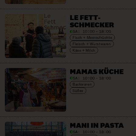
LE FETT­
SCHMECKER
SA:
10:00 – 18:00
Fisch + Meeresfrüchte
Fleisch + Wurstwaren
Käse + Milch
MAMAS KÜCHE
SA:
10:00 – 18:00
Backwaren
Süßes
MANI IN PASTA
SA:
10:00 – 18:00