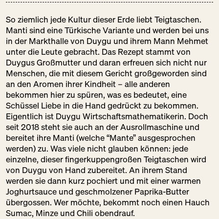
FRANZOSE
SA:
10:00 – 18:00
So ziemlich jede Kultur dieser Erde liebt Teigtaschen.
Gastronomie
Manti sind eine Türkische Variante und werden bei uns
Getränke
in der Markthalle von Duygu und ihrem Mann Mehmet
Speisekammer
unter die Leute gebracht. Das Rezept stammt von
Duygus Großmutter und daran erfreuen sich nicht nur
Menschen, die mit diesem Gericht großgeworden sind
DM
an den Aromen ihrer Kindheit – alle anderen
SA:
09:00 – 20:00
bekommen hier zu spüren, was es bedeutet, eine
Schöne Dinge
Schüssel Liebe in die Hand gedrückt zu bekommen.
Speisekammer
Eigentlich ist Duygu Wirtschaftsmathematikerin. Doch
seit 2018 steht sie auch an der Ausrollmaschine und
bereitet ihre Manti (welche “Mante” ausgesprochen
werden) zu. Was viele nicht glauben können: jede
einzelne, dieser fingerkuppengroßen Teigtaschen wird
DOMBERGER
von Duygu von Hand zubereitet. An ihrem Stand
BROT-WERK
werden sie dann kurz pochiert und mit einer warmen
SA:
10:00 – 18:00
Joghurtsauce und geschmolzener Paprika-Butter
Backwaren
übergossen. Wer möchte, bekommt noch einen Hauch
Sumac, Minze und Chili obendrauf.