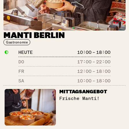
CHAO SHE
SA:
10:00 – 18:00
MANTI BERLIN
Backwaren
Gastronomie
Gastronomie
Süßes
HEUTE
10:00 – 18:00
DO
17:00
–
22:00
DER BLUMEN­
FR
12:00
–
18:00
STAND
SA
10:00
–
18:00
SA:
10:00 – 18:00
MITTAGSANGEBOT
Schöne Dinge
Frische Manti!
DER FALSCHE