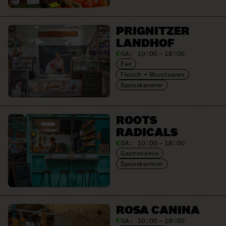
PRIGNITZER
LANDHOF
SA:
10:00 – 18:00
Eier
Fleisch + Wurstwaren
Speisekammer
ROOTS
RADICALS
SA:
10:00 – 18:00
Gastronomie
Speisekammer
ROSA CANINA
SA:
10:00 – 19:00