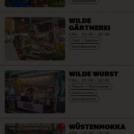
Speisekammer
WILDE
GÄRTNEREI
SA:
10:00 – 18:00
Obst + Gemüse
Speisekammer
WILDE WURST
SA:
10:00 – 18:00
Fleisch + Wurstwaren
Gastronomie
Speisekammer
WÜSTEN­MOKKA
SA:
10:00 – 18:00