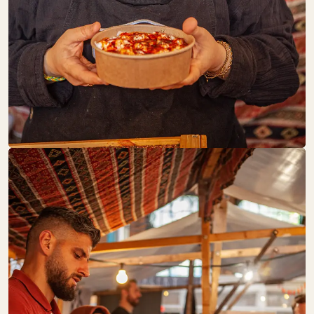
SA:
10:00 – 18:00
Fleisch + Wurstwaren
FLÄMING­BLÜTE
SA:
10:00 – 18:00
Schöne Dinge
FOOD TOGETHER
SA:
10:00 – 18:00
Backwaren
Eier
Käse + Milch
Obst + Gemüse