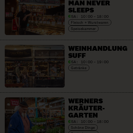
MAN NEVER
SLEEPS
SA:
10:00 – 18:00
Fleisch + Wurstwaren
Speisekammer
WEIN­HANDLUNG
SUFF
SA:
10:00 – 19:00
Getränke
WERNERS
KRÄUTER­
GARTEN
SA:
10:00 – 18:00
Schöne Dinge