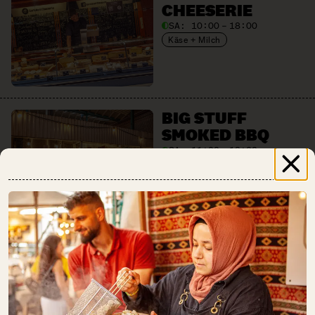
CHEESERIE
SA:
10:00 – 18:00
Käse + Milch
BIG STUFF
SMOKED BBQ
SA:
11:00 – 18:00
Fleisch + Wurstwaren
Gastronomie
Getränke
BREAD.LOVE
SA:
10:00 – 18:00
Backwaren