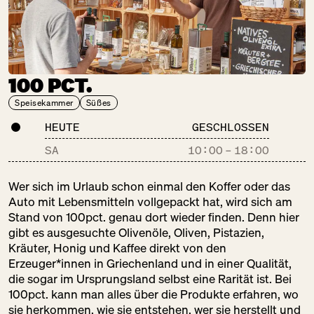
CHAO SHE
SO:
GESCHLOSSEN
100 PCT.
Backwaren
Gastronomie
Speisekammer
Süßes
Süßes
HEUTE
GESCHLOSSEN
SA
10:00
–
18:00
DER BLUMEN­
Wer sich im Urlaub schon einmal den Koffer oder das
STAND
Auto mit Lebensmitteln vollgepackt hat, wird sich am
SO:
GESCHLOSSEN
Stand von 100pct. genau dort wieder finden. Denn hier
Schöne Dinge
gibt es ausgesuchte Olivenöle, Oliven, Pistazien,
Kräuter, Honig und Kaffee direkt von den
Erzeuger*innen in Griechenland und in einer Qualität,
die sogar im Ursprungsland selbst eine Rarität ist. Bei
100pct. kann man alles über die Produkte erfahren, wo
DER FALSCHE
sie herkommen, wie sie entstehen, wer sie herstellt und