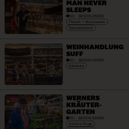
MAN NEVER
SLEEPS
SO:
GESCHLOSSEN
Fleisch + Wurstwaren
Speisekammer
WEIN­HANDLUNG
SUFF
SO:
GESCHLOSSEN
Getränke
WERNERS
KRÄUTER­
GARTEN
SO:
GESCHLOSSEN
Schöne Dinge