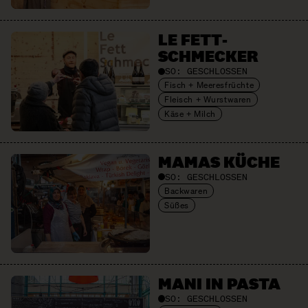
LE FETT­
SCHMECKER
SO:
GESCHLOSSEN
Fisch + Meeresfrüchte
Fleisch + Wurstwaren
Käse + Milch
MAMAS KÜCHE
SO:
GESCHLOSSEN
Backwaren
Süßes
MANI IN PASTA
SO:
GESCHLOSSEN