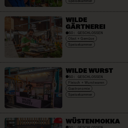
Speisekammer
WILDE
GÄRTNEREI
SO:
GESCHLOSSEN
Obst + Gemüse
Speisekammer
WILDE WURST
SO:
GESCHLOSSEN
Fleisch + Wurstwaren
Gastronomie
Speisekammer
WÜSTEN­MOKKA
SO:
GESCHLOSSEN