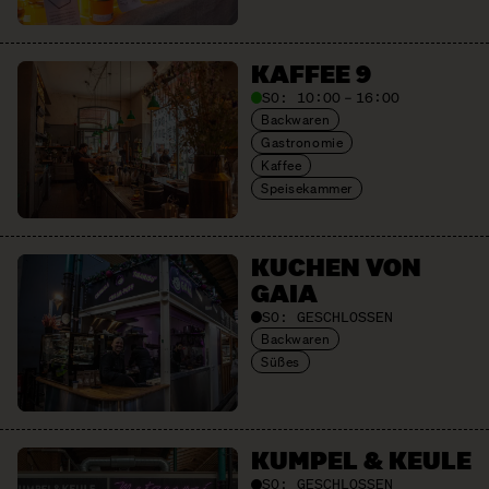
KAFFEE 9
SO:
10:00 – 16:00
Backwaren
Gastronomie
Kaffee
Speisekammer
KUCHEN VON
GAIA
SO:
GESCHLOSSEN
Backwaren
Süßes
KUMPEL & KEULE
SO:
GESCHLOSSEN