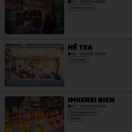
SO:
GESCHLOSSEN
Gastronomie
HĒ TEA
SO:
GESCHLOSSEN
Getränke
IMKEREI BIEN
SO:
GESCHLOSSEN
Speisekammer
Süßes