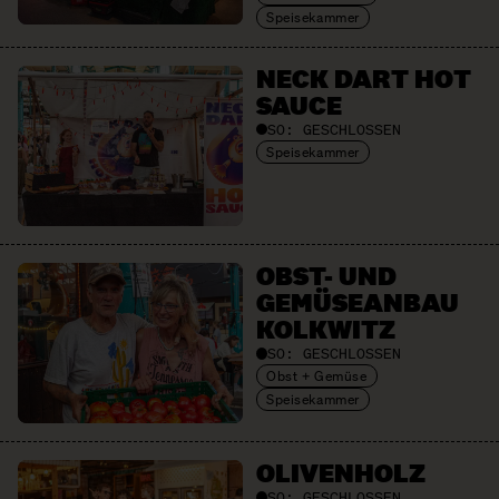
Speisekammer
NECK DART HOT
SAUCE
SO:
GESCHLOSSEN
Speisekammer
OBST- UND
GEMÜSE­ANBAU
KOLKWITZ
SO:
GESCHLOSSEN
Obst + Gemüse
Speisekammer
OLIVEN­HOLZ
SO:
GESCHLOSSEN