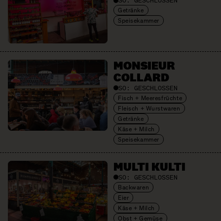
SO:
GESCHLOSSEN
Getränke
Speisekammer
MONSIEUR
COLLARD
SO:
GESCHLOSSEN
Fisch + Meeresfrüchte
Fleisch + Wurstwaren
Getränke
Käse + Milch
Speisekammer
MULTI KULTI
SO:
GESCHLOSSEN
Backwaren
Eier
Käse + Milch
Obst + Gemüse