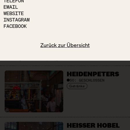
TELEFON
EMAIL
WEBSITE
INSTAGRAM
GRÜN & GUT
FACEBOOK
SO:
GESCHLOSSEN
Getränke
Obst + Gemüse
Zurück zur Übersicht
HEIDEN­PETERS
SO:
GESCHLOSSEN
Getränke
HEISSER HOBEL