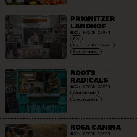
PRIGNITZER
LANDHOF
SO:
GESCHLOSSEN
Eier
Fleisch + Wurstwaren
Speisekammer
ROOTS
RADICALS
SO:
GESCHLOSSEN
Gastronomie
Speisekammer
ROSA CANINA
SO:
GESCHLOSSEN