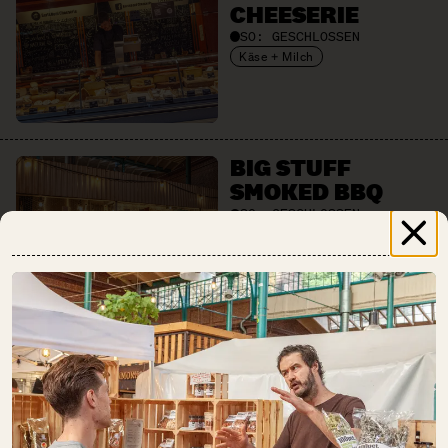
CHEESERIE
SO:
GESCHLOSSEN
Käse + Milch
BIG STUFF
SMOKED BBQ
SO:
GESCHLOSSEN
Fleisch + Wurstwaren
Gastronomie
Getränke
BREAD.LOVE
SO:
GESCHLOSSEN
Backwaren