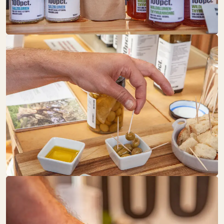
SO:
GESCHLOSSEN
Fleisch + Wurstwaren
FLÄMING­BLÜTE
SO:
GESCHLOSSEN
Schöne Dinge
FOOD TOGETHER
SO:
GESCHLOSSEN
Backwaren
Eier
Käse + Milch
Obst + Gemüse