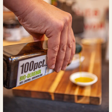
Speisekammer
FRAMED SOUL
SO:
GESCHLOSSEN
Schöne Dinge
FRISCH
GEFISCHT
SO:
GESCHLOSSEN
Fisch + Meeresfrüchte
Gastronomie
GEMÜSEHOF
BARONICK