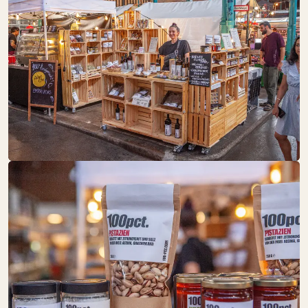
DRUNK BY
NATURE
SO:
GESCHLOSSEN
Getränke
FAIR & GESUND
SO:
GESCHLOSSEN
Obst + Gemüse
Speisekammer
Süßes
FLEISCHEREI
RALF FRINDT