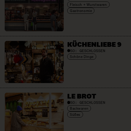
Fleisch + Wurstwaren
Gastronomie
KÜCHENLIEBE 9
SO:
GESCHLOSSEN
Schöne Dinge
LE BROT
SO:
GESCHLOSSEN
Backwaren
Süßes