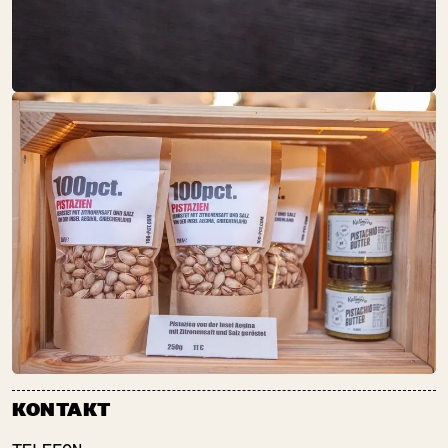
SO:
GESCHLOSSEN
Obst + Gemüse
GOLDHAHN &
SAMPSON
SO:
GESCHLOSSEN
Fisch + Meeresfrüchte
Getränke
Schöne Dinge
Speisekammer
Süßes
GOLDMOND
BAKERY
SO:
GESCHLOSSEN
KONTAKT
Backwaren
Süßes