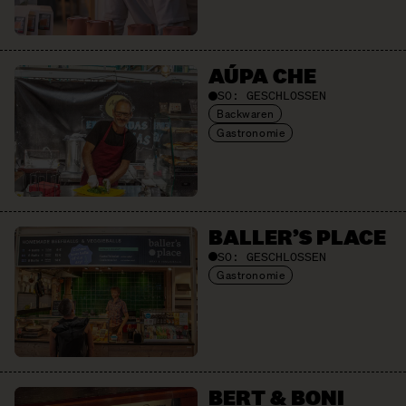
AÚPA CHE
SO:
GESCHLOSSEN
Backwaren
Gastronomie
BALLER’S PLACE
SO:
GESCHLOSSEN
Gastronomie
BERT & BONI