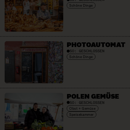
Schöne Dinge
PHOTO­AUTOMAT
SO:
GESCHLOSSEN
Schöne Dinge
POLEN GEMÜSE
SO:
GESCHLOSSEN
Obst + Gemüse
Speisekammer