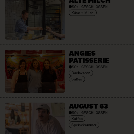
ALTE MILCH
SO:
GESCHLOSSEN
Käse + Milch
ANGIES
PATISSERIE
SO:
GESCHLOSSEN
Backwaren
Süßes
AUGUST 63
SO:
GESCHLOSSEN
Kaffee
Speisekammer