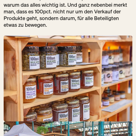
FRANZOSE
warum das alles wichtig ist. Und ganz nebenbei merkt
SO:
GESCHLOSSEN
man, dass es 100pct. nicht nur um den Verkauf der
Gastronomie
Produkte geht, sondern darum, für alle Beteiligten
Getränke
etwas zu bewegen.
Speisekammer
DM
SO:
GESCHLOSSEN
Schöne Dinge
Speisekammer
DOMBERGER
BROT-WERK
SO:
GESCHLOSSEN
Backwaren