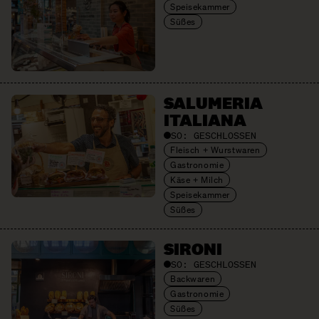
Speisekammer
Süßes
SALUMERIA
ITALIANA
SO:
GESCHLOSSEN
Fleisch + Wurstwaren
Gastronomie
Käse + Milch
Speisekammer
Süßes
SIRONI
SO:
GESCHLOSSEN
Backwaren
Gastronomie
Süßes