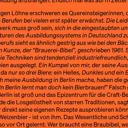
ldung anzufangen. Endlich mal was auf’m Zettel
rigen Löhne erschweren es Quereinsteiger
innen, 
 Berufen bei vielen erst später erwächst. Die Lei
rk muss groß sein, sich in die eingestaubten u
turen des Ausbildungssystems in Deutschland z
rufs sieht es ähnlich gestrig aus wie bei den Bäc
m Kunze, der “Brauerei-Bibel”, geschrieben 1961. 
Die Techniken sind tendenziell industriefreundlich
n ausgelegt. Ein Kumpel von mir, der seine Aus
da nur so drei Biere: ein Helles, Dunkles und ein 
ich meine Ausbildung in Berlin mache, haben die 
n Berlin lernt man doch kein Bierbrauen!
” Falsch
 Berlin ist groß und das Epizentrum für die Craft
e die Losgelöstheit von starren Traditionen, sag
ier direkt seine eigenen Rezepte ausprobieren kö
 Weizenbier - ist von ihm. Das Wesentliche und Sc
so vor Ort gelernt. Wer braucht eine Braubibel, w