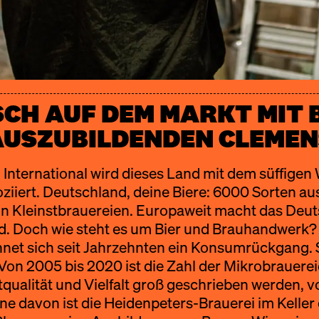
SCH AUF DEM MARKT MIT 
AUSZUBILDENDEN CLEMEN
r. International wird dieses Land mit dem süffige
iiert. Deutschland, deine Biere: 6000 Sorten au
n Kleinstbrauereien. Europaweit macht das Deu
d. Doch wie steht es um Bier und Brauhandwerk?
et sich seit Jahrzehnten ein Konsumrückgang. St
Von 2005 bis 2020 ist die Zahl der Mikrobrauerei
ualität und Vielfalt groß geschrieben werden, v
e davon ist die Heidenpeters-Brauerei im Keller 