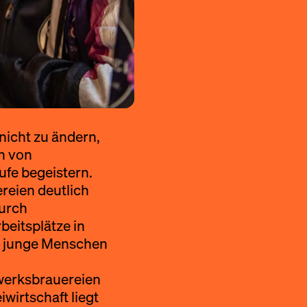
 nicht zu ändern,
n von
fe begeistern.
ereien deutlich
durch
eitsplätze in
ür junge Menschen
dwerksbrauereien
iwirtschaft liegt