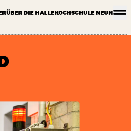
ER
ÜBER DIE HALLE
KOCHSCHULE NEUN
AQ
STANDBEWERBUNG
DREHANFRAGEN
KONTAKT
D