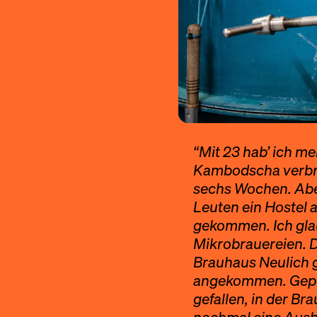
“Mit 23 hab’ ich 
Kambodscha verbrac
sechs Wochen. Aber
Leuten ein Hostel a
gekommen. Ich glau
Mikrobrauereien. D
Brauhaus Neulich g
angekommen. Geplan
gefallen, in der Br