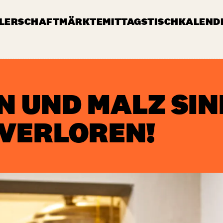
LERSCHAFT
MÄRKTE
MITTAGSTISCH
KALEND
MARKT
PRESSE
JOBS & AUSSCHREIBUNGEN
F
N UND MALZ SIN
 VERLOREN!