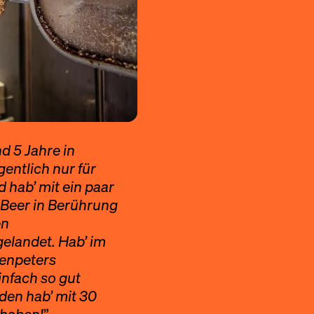
 5 Jahre in
entlich nur für
 hab’ mit ein paar
t Beer in Berührung
en
gelandet. Hab’ im
denpeters
infach so gut
eden hab’ mit 30