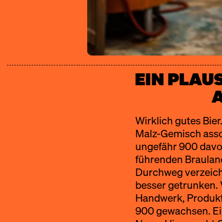
EIN PLAU
Wirklich gutes Bie
Malz-Gemisch assoz
ungefähr 900 davo
führenden Braulan
Durchweg verzeichn
besser getrunken. 
Handwerk, Produktq
900 gewachsen. Ein