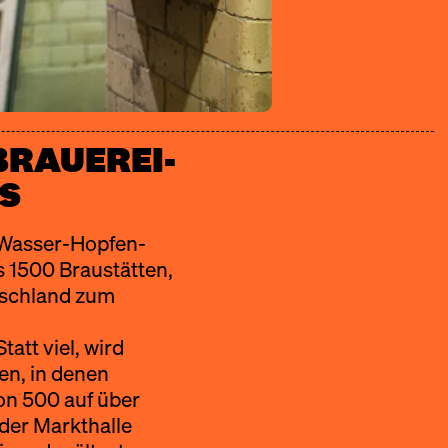
BRAUEREI-
S
n Wasser-Hopfen-
s 1500 Braustätten,
tschland zum
att viel, wird
en, in denen
on 500 auf über
der Markthalle