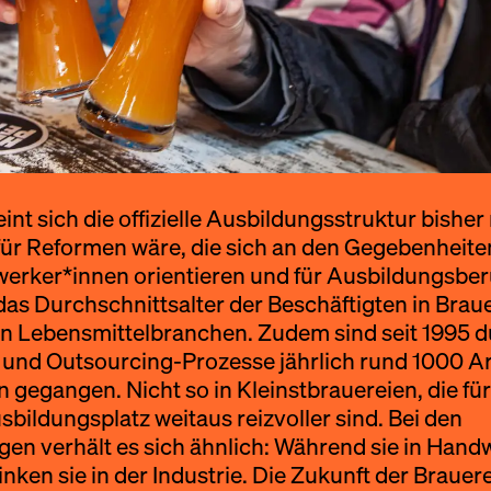
nt sich die offizielle Ausbildungsstruktur bisher
für Reformen wäre, die sich an den Gegebenheite
rker*innen orientieren und für Ausbildungsberu
das Durchschnittsalter der Beschäftigten in Brau
en Lebensmittelbranchen. Zudem sind seit 1995 
und Outsourcing-Prozesse jährlich rund 1000 Arb
n gegangen. Nicht so in Kleinstbrauereien, die f
sbildungsplatz weitaus reizvoller sind. Bei den
en verhält es sich ähnlich: Während sie in Han
nken sie in der Industrie. Die Zukunft der Brauere