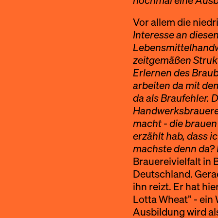
nochmal eine Ausbi
Vor allem die nied
Interesse an diesen
Lebensmittelhandwe
zeitgemäßen Struk
Erlernen des Braube
arbeiten da mit de
da als Braufehler. 
Handwerksbrauereie
macht - die brauen 
erzählt hab, dass 
machste denn da? I
Brauereivielfalt in
Deutschland. Gerad
ihn reizt. Er hat h
Lotta Wheat” - ein
Ausbildung wird al