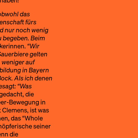
 haben!
”
obwohl das
denschaft fürs
nd nur noch wenig
u begeben. Beim
ker
innen.
“Wir
Sauerbiere gelten
, weniger auf
bildung in Bayern
Bock. Als ich denen
gesagt: “Was
 gedacht, die
-Beer-Bewegung in
t Clemens, ist was
nnen, das “Whole
höpferische seiner
enn die