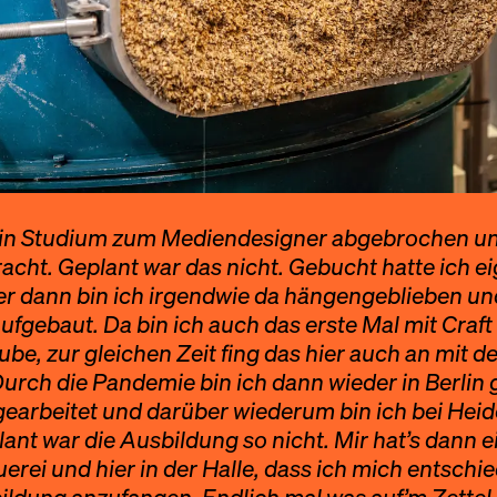
mein Studium zum Mediendesigner abgebrochen und
ht. Geplant war das nicht. Gebucht hatte ich eig
 dann bin ich irgendwie da hängengeblieben und
ufgebaut. Da bin ich auch das erste Mal mit Craf
be, zur gleichen Zeit fing das hier auch an mit d
urch die Pandemie bin ich dann wieder in Berlin 
earbeitet und darüber wiederum bin ich bei Hei
t war die Ausbildung so nicht. Mir hat’s dann e
auerei und hier in der Halle, dass ich mich entschi