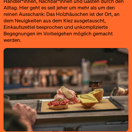
Händler*innen, Nachbar*innen und Gästen durch den
Alltag. Hier geht es seit jeher um mehr als um den
reinen Ausschank: Das Holzhäuschen ist der Ort, an
dem Neuigkeiten aus dem Kiez ausgetauscht,
Einkaufszettel besprochen und unkomplizierte
Begegnungen im Vorbeigehen möglich gemacht
werden.