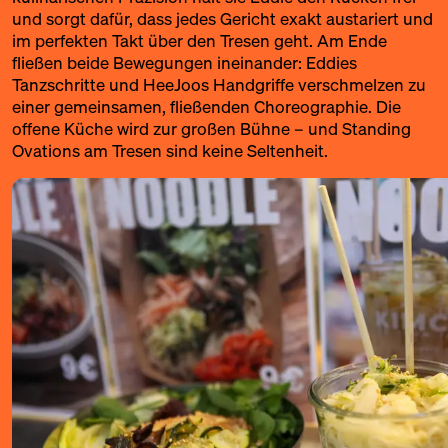
und sorgt dafür, dass jedes Gericht exakt austariert und
im perfekten Takt über den Tresen geht. Am Ende
fließen beide Bewegungen ineinander: Eddies
Tanzschritte und HeeJoos Handgriffe verschmelzen zu
einer gemeinsamen, fließenden Choreographie. Die
offene Küche wird zur großen Bühne – und Standing
Ovations am Tresen sind keine Seltenheit.