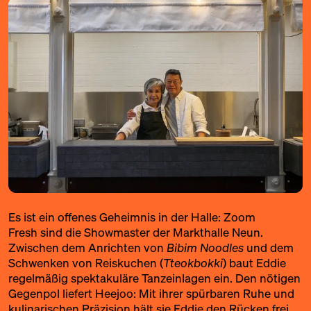
Es ist ein offenes Geheimnis in der Halle:
Zoom
Fresh
sind die Showmaster der Markthalle Neun.
Zwischen dem Anrichten von
Bibim Noodles
und dem
Schwenken von Reiskuchen (
Tteokbokki
) baut Eddie
regelmäßig spektakuläre Tanzeinlagen ein. Den nötigen
Gegenpol liefert Heejoo: Mit ihrer spürbaren Ruhe und
kulinarischen Präzision hält sie Eddie den Rücken frei