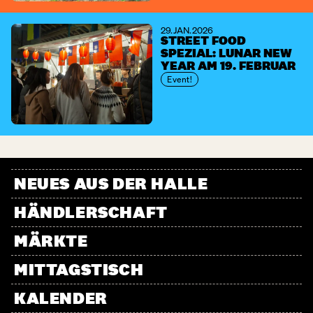
29. JAN. 2026
STREET FOOD
SPEZIAL: LUNAR NEW
YEAR AM 19. FEBRUAR
Event!
NEUES AUS DER HALLE
HÄNDLERSCHAFT
MÄRKTE
MITTAGSTISCH
KALENDER