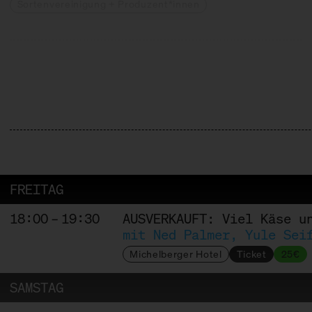
Sortenvereinigung + Produzent*innen
CORLEGGY CHEESES
Produzent*innen
EMMENTALER AOP
Sortenvereinigung + Produzent
FREITAG
18:00 – 19:30
AUSVERKAUFT: Viel Käse u
HET HINKELSPEL
mit Ned Palmer, Yule Sei
Michelberger Hotel
Ticket
25€
Produzent*in
SAMSTAG