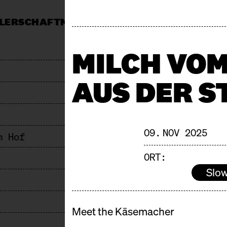
LERSCHAFT
MÄRKTE
MITTAGSTISCH
KALEND
MARKT
PRESSE
JOBS & AUSSCHREIBUNGEN
F
MILCH VOM
AUS DER S
09. NOV 2025
m Hof
ORT:
Slo
Meet the Käsemacher