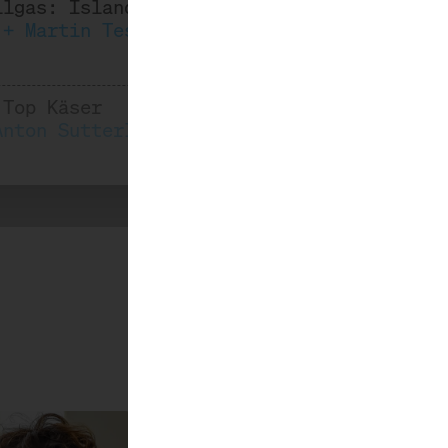
ITALIAN FOOD HUNTERS
llgas: Island trifft Riesling
 + Martin Tesch
Händler
 Top Käser
KÄSE AUS DER SCHWEIZ
Anton Sutterlüty, Robert Paget, Eva-Maria
Sortenvereinigung
LE FETTSCHMECKER
Händler
Mehr davon!
MATHILDE'S KAAS
Produzentin