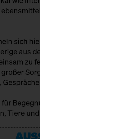
al wie international. Schauplatz ist die h
Lebensmittelhandwerk, Kultur und Gemeins
ln sich hier Käser*innen, Affineur*innen
rige aus der ganzen Welt, um zu probieren
insam zu feiern. Die Aussteller*innen fü
großer Sorgfalt ausgewählt, ergänzt wir
, Gespräche und eine Ausstellung.
t für Begegnungen: für alle, denen echter 
en, Tiere und Menschen, die ihn möglich 
AUSSTELLER*INNEN