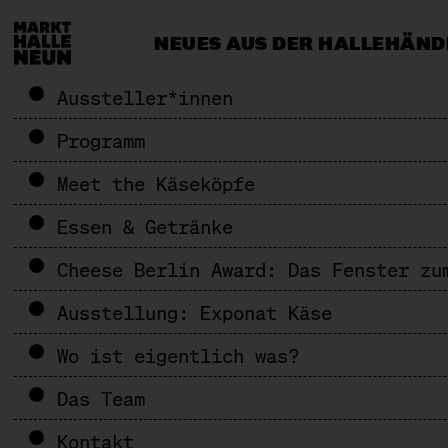
NEUES AUS DER HALLE
HÄND
CATERING & EVENTS
MEHR ALS 
Aussteller*innen
Programm
Meet the Käseköpfe
Essen & Getränke
Cheese Berlin Award: Das Fenster zu
Ausstellung: Exponat Käse
Wo ist eigentlich was?
Das Team
Kontakt