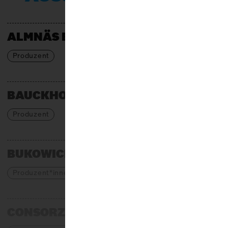
ALMNÄS BRUK
Produzent
BAUCKHOF
Produzent
BUKOWICKI DOM
Produzent*innen
CONSORZIO VACCHE ROSSE