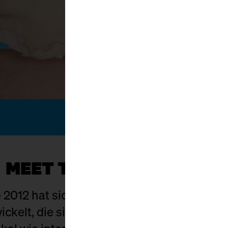
MEET THE KÄSEMACHER
 2012 hat sich die Cheese Berlin zu einem
wickelt, die sich dem handwerklich hergest