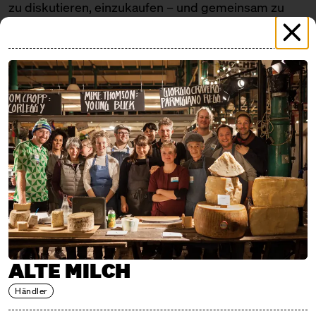
zu diskutieren, einzukaufen – und gemeinsam zu
feiern. Die Aussteller*innen für den ganztägigen
Markt am Sonntag werden mit großer Sorgfalt
ausgewählt, ergänzt wird das Programm durch
Verkostungen, Vorträge, Gespräche und eine
Ausstellung.
Cheese Berlin ist ein Ort für Begegnungen: für alle,
denen echter Käse am Herzen liegt. Und für die
Landschaften, Tiere und Menschen, die ihn möglich
machen.
AUSSTELLER*INNEN
AH SER SEROWARNIA NAMYSŁÓW
ALTE MILCH
Produzentin
Händler
ALMNÄS BRUK