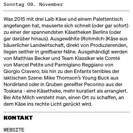
Sonntag 09. November
Produzent
Was 2015 mit drei Laib Käse und einem Palettentisch
ALTE MILCH
angefangen hat, mauserte sich schnell (oder gar sofort)
zu einer der spannendsten Käsetheken Berlins (oder
Händler
gar darüber hinaus). Ausgewählte (Rohmilch-)Käse aus
ANTON MACHT KE:S
bäuerlicher Landwirtschaft, direkt von Produzierenden,
liegen seither in greifbarer Nähe. Ausgehändigt werden
Produzent & Affineur
von Matthias Becker und Team Klassiker wie Comté
von Marcel Petite und Parmigiano Reggiano von
BAUCKHOF
Giorgio Cravero; bis hin zu den Enfants terribles der
Produzent
laktischen Szene: Mike Thomson’s Young Buck aus
Nordirland oder in Gruben gereifter Pecorino aus der
BERT & BONI
Toskana - eine Käsetheke, mehr kuratiert als arrangiert.
Mehr zeigen
Bei Alte Milch versteht man, einen Ort zu schaffen, an
Händler
dem Käse ins rechte Licht gerückt wird.
BLOMEYER'S KÄSE
KONTAKT
Händler
PROGRAMM
WEBSITE
BUKOWICKI DOM