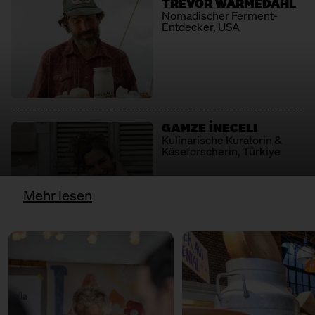
TREVOR WARMEDAHL
Sortenvereinigung
Nomadischer Ferment-
13:00 – 13:30
Rohmilch-Rendevouz - Neukölln
Entdecker, USA
küsst die Alpen
LA CANTINE D'AUGUSTA
mit Georg Weishäupl + Fausto
Caserio
Händler
Slow Food Stammtisch
LATTERIA SOCIALE VILLA - ASIAGO DOP
13:00 – 13:45
AUSVERKAUFT: Meet: Parmigiano
Sortenvereinigung & Produzent
Reggiano!
GAMZE İNECELI
mit Bettina Meetz vom
Kulinarische Kuratorin &
LE FETTSCHMECKER
Consorzio Parmigiano Reggiano
Käseforscherin, Türkiye
Marktlokal
Ticket
Kostenlos
Händler
Mehr lesen
LE GRUYÈRE AOP
13:00 – 13:30
Rohmilch unter der Lupe
mit Paul Thomas, Arnaud Sperat
Sortenvereinigung + Produzentin
Czar + Ned Palmer
Bühne
LOST CHEESE IN EUROPE
MARTIN ROSBERG
Macher & Lehrer, Uruguay
13:30 – 14:00
AUSVERKAUFT: Cheesewalk zum
Sortenprojekt + Produzent*innen
Zweiten
mit Ursula Heinzelmann
MATHILDE'S KAAS