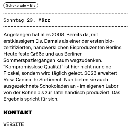
wieder Zeit für den Naschmarkt International! Die
Schokolade + Eis
Koffer sind gepackt, wir gehen auf süße Reise um
die Welt! Alfajores und Amaretti, Baklava und
Sonntag 29. März
Brigadeiros, Churros und Cheesecake, Ladoo und
Lokma, Mochi und Marzipan. Also schnallt euch an –
Angefangen hat alles 2008. Bereits da, mit
es wird rasant süß!
erstklassigem Eis. Damals als einer der ersten bio-
zertifizierten, handwerklichen Eisproduzenten Berlins.
Ein großer Markt zum Naschen und Einkaufen, mit
Heute feste Größe und aus Berliner
buntem Kinderprogramm der Kochschule Neun und
Sommerspaziergängen kaum wegzudenken.
“Kompromisslose Qualität” ist hier nicht nur eine
einer süßen Bühne, auf der echte
Floskel, sondern wird täglich gelebt. 2023 erweitert
Zuckerbäcker*innen, Chocolatiers und Pâtissiers ihr
Rosa Canina ihr Sortiment. Nun bieten sie auch
Handwerk zeigen.
ausgezeichnete Schokoladen an - im eigenen Labor
von der Bohne bis zur Tafel händisch produziert. Das
Ergebnis spricht für sich.
KONTAKT
WEBSITE