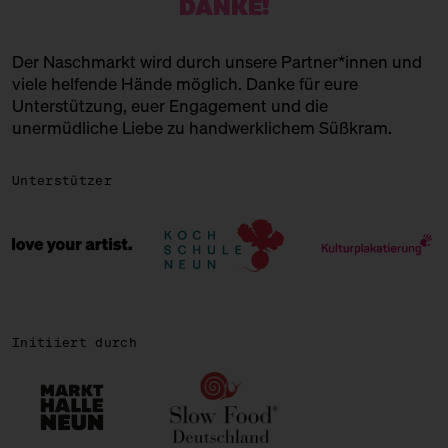
DANKE!
ONLY FUDGE.
Der Naschmarkt wird durch unsere Partner*innen und
Brownies und Blonides
viele helfende Hände möglich. Danke für eure
Unterstützung, euer Engagement und die
PERSIAN SWEET BITES
unermüdliche Liebe zu handwerklichem Süßkram.
Persische Süßigkeiten
Unterstützer
POPKORNDITOREI KNALLE
Popcorn!
ROSA CANINA
Schokolade + Eis
SIRONI
Initiiert durch
Italienische Backkunst
THAI FOOD SISTER
Thailändische, süße Gerichte