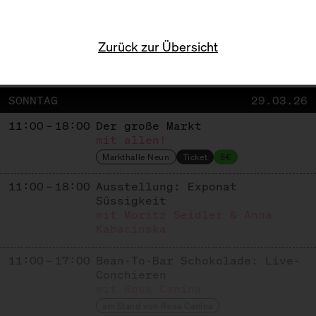
Zurück zur Übersicht
PROGRAMM
SONNTAG
29.03.26
11:00 – 18:00
Der große Markt
mit allen!
Markthalle Neun
Ticket
5€
11:00 – 18:00
Ausstellung: Exponat
Süssigkeit
mit Moritz Seidler & Anna
Kabacinska
11:00 – 17:00
Bean-To-Bar Schokolade: Live-
Conchieren
mit Rosa Canina
am Stand von Rosa Canina