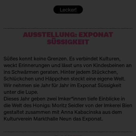
Japanisch-Ukrainisch-Süß
Lecker!
KUCHEN VON GAIA
Dolci Italiani
AUSSTELLUNG: EXPONAT
LETA PATISSERIE
SÜSSIGKEIT
Russische Patisserie
LIMBÉ
Süßes kennt keine Grenzen. Es verbindet Kulturen,
weckt Erinnerungen und lässt uns von Kindesbeinen an
Westafrikanisches Süßes
ins Schwärmen geraten. Hinter jedem Stückchen,
Schlückchen und Häppchen steckt eine eigene Welt.
MAMAS BÄCKEREI
Wir nehmen sie Jahr für Jahr im Exponat Süssigkeit
Türkisches Gebäck
unter die Lupe.
Dieses Jahr geben zwei Imker*innen tiefe Einblicke in
MUYA
die Welt des Honigs: Moritz Seidler von der
Imkerei Bien
gestaltet zusammen mit Anna Kabacinska aus dem
Pralinen
Kulturverein Markthalle Neun
das Exponat.
OHDE
Marzipan