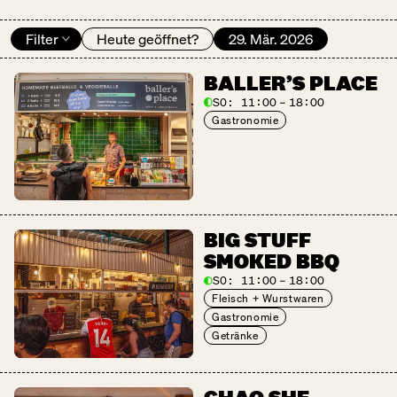
Filter
Heute geöffnet?
29. Mär. 2026
BALLER’S PLACE
SO:
11:00 – 18:00
Gastronomie
BIG STUFF
SMOKED BBQ
SO:
11:00 – 18:00
Fleisch + Wurstwaren
Gastronomie
Getränke