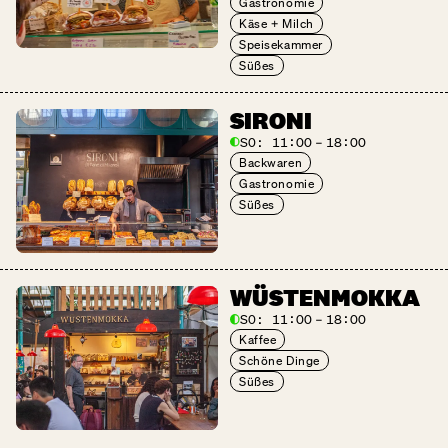
Gastronomie
Käse + Milch
Speisekammer
Süßes
SIRONI
SO:
11:00 – 18:00
Backwaren
Gastronomie
Süßes
WÜSTEN­MOKKA
SO:
11:00 – 18:00
Kaffee
Schöne Dinge
Süßes