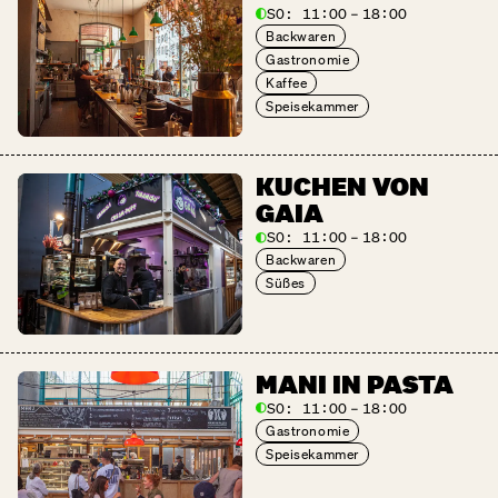
SO:
11:00 – 18:00
Backwaren
Gastronomie
Kaffee
Speisekammer
KUCHEN VON
GAIA
SO:
11:00 – 18:00
Backwaren
Süßes
MANI IN PASTA
SO:
11:00 – 18:00
Gastronomie
Speisekammer