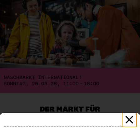
©️
NASCHMARKT INTERNATIONAL!
SONNTAG, 29.03.26, 11:00 – 18:00
DER MARKT FÜR
HANDGEMACHTEN
SÜSSKRAM
Naschkatzen aller Länder, vereinigt Euch! Es ist