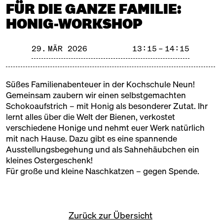
FÜR DIE GANZE FAMILIE:
wieder Zeit für den Naschmarkt International! Die
Koffer sind gepackt, wir gehen auf süße Reise um
HONIG-WORKSHOP
die Welt! Alfajores und Amaretti, Baklava und
Brigadeiros, Churros und Cheesecake, Ladoo und
29. MÄR 2026
13:15 – 14:15
Lokma, Mochi und Marzipan. Also schnallt euch an –
es wird rasant süß!
Süßes Familienabenteuer in der
Kochschule Neun
!
Ein großer Markt zum Naschen und Einkaufen, mit
Gemeinsam zaubern wir einen selbstgemachten
buntem Kinderprogramm der Kochschule Neun und
Schokoaufstrich – mit Honig als besonderer Zutat. Ihr
einer süßen Bühne, auf der echte
lernt alles über die Welt der Bienen, verkostet
Zuckerbäcker*innen, Chocolatiers und Pâtissiers ihr
verschiedene Honige und nehmt euer Werk natürlich
Handwerk zeigen.
mit nach Hause. Dazu gibt es eine spannende
Ausstellungsbegehung und als Sahnehäubchen ein
kleines Ostergeschenk!
Für große und kleine Naschkatzen – gegen Spende.
Zurück zur Übersicht