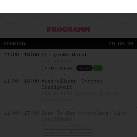
PROGRAMM
SONNTAG
29.03.26
11:00 – 18:00
Der große Markt
mit allen!
Markthalle Neun
Ticket
5€
11:00 – 18:00
Ausstellung: Exponat
Süssigkeit
mit Moritz Seidler & Anna
Kabacinska
11:00 – 17:00
Bean-To-Bar Schokolade: Live-
Conchieren
mit Rosa Canina
am Stand von Rosa Canina