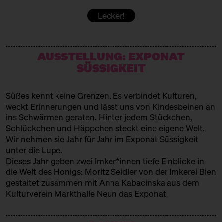
Japanisch-Ukrainisch-Süß
Lecker!
KUCHEN VON GAIA
Dolci Italiani
AUSSTELLUNG: EXPONAT
LETA PATISSERIE
SÜSSIGKEIT
Russische Patisserie
LIMBÉ
Süßes kennt keine Grenzen. Es verbindet Kulturen,
weckt Erinnerungen und lässt uns von Kindesbeinen an
Westafrikanisches Süßes
ins Schwärmen geraten. Hinter jedem Stückchen,
Schlückchen und Häppchen steckt eine eigene Welt.
MAMAS BÄCKEREI
Wir nehmen sie Jahr für Jahr im Exponat Süssigkeit
Türkisches Gebäck
unter die Lupe.
Dieses Jahr geben zwei Imker*innen tiefe Einblicke in
MUYA
die Welt des Honigs: Moritz Seidler von der
Imkerei Bien
gestaltet zusammen mit Anna Kabacinska aus dem
Pralinen
Kulturverein Markthalle Neun
das Exponat.
OHDE
Marzipan