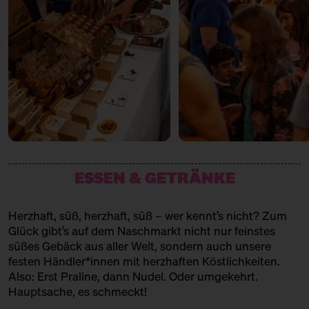
Datteln
FALCOS KÄSEKUCHEN
Käsekuchen
FIRSTCRACK
Feine Patisserie
GOLDMOND BAKERY
Konditorei
ESSEN & GETRÄNKE
IMKEREI BIEN
Imkerei
Herzhaft, süß, herzhaft, süß – wer kennt’s nicht? Zum
Glück gibt’s auf dem Naschmarkt nicht nur feinstes
KAISERSCHMARRN
süßes Gebäck aus aller Welt, sondern auch unsere
festen Händler*innen mit herzhaften Köstlichkeiten.
Kaiserschmarrn
Also: Erst Praline, dann Nudel. Oder umgekehrt.
KASUTEIRA
Hauptsache, es schmeckt!