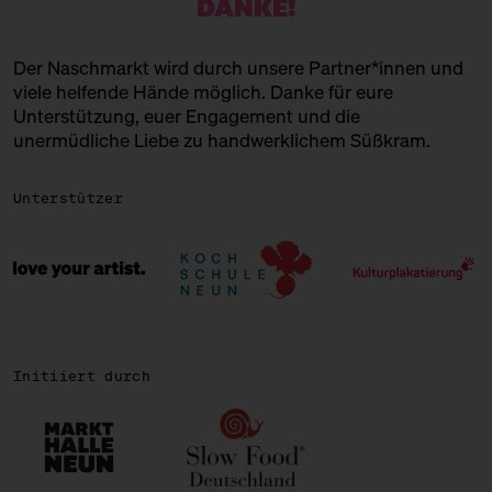
DANKE!
ONLY FUDGE.
Der Naschmarkt wird durch unsere Partner*innen und
Brownies und Blonides
viele helfende Hände möglich. Danke für eure
Unterstützung, euer Engagement und die
PERSIAN SWEET BITES
unermüdliche Liebe zu handwerklichem Süßkram.
Persische Süßigkeiten
Unterstützer
POPKORNDITOREI KNALLE
Popcorn!
ROSA CANINA
Schokolade + Eis
SIRONI
Initiiert durch
Italienische Backkunst
THAI FOOD SISTER
Thailändische, süße Gerichte