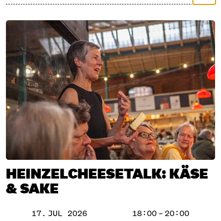
Traditionsbetriebe. Vier Brauereien fliegen extra aus
Japan ein, mit Flaschen, die noch nie in Berlin
verkostet wurden. Es gibt dutzende Sorten zu
probieren – handwerklich hergestellt und mit Liebe
ausgesucht. Über 1.000 Jahre Geschichte im Glas,
und ein echter Sake-Samurai ist auch da.
HEINZELCHEESETALK: KÄSE
& SAKE
SAKE
17. JUL 2026
18:00 – 20:00