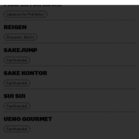
PRÄFEKTUR KŌCHI
Japanische Präfektur
REIGEN
Brauerei, Berlin
SAKEJUMP
Fachhandel
SAKE KONTOR
Fachhandel
SUI SUI
Fachhandel
UENO GOURMET
Fachhandel