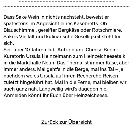
ABE SHUZO
Brauerei, Japan
Dass Sake Wein in nichts nachsteht, beweist er
spätestens im Angesicht eines Käsebretts. Ob
CONFETTI PEOPLE
Blauschimmel, gereifter Bergkäse oder Rotschmiere.
Sake's Vielfalt und kulinarische Geselligkeit steht für
Fachhandel, Berlin
sich.
ENTER.SAKE
Seit über 10 Jahren lädt Autorin und
Cheese Berlin
-
Kuratorin Ursula Heinzelmann zum Heinzelcheesetalk
Brauerei, Japan
in die Markthalle Neun. Das Thema ist immer Käse, aber
immer anders. Mal geht's in die Berge, mal ins Tal – je
HACCOBA
nachdem wo es Ursula auf ihren Recherche-Reisen
Brauerei, Japan
zuletzt hingeführt hat. Mal in die Ferne, mal bleiben wir
auch ganz nah. Langweilig wird's dagegen nie.
KURAMOTO
Anmelden könnt Ihr Euch über
Heinzelcheese
.
Brauerei, Japan
OUR SAKE CLUB
Zurück zur Übersicht
Fachhandel