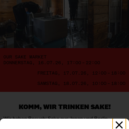
OUR SAKE MARKET
DONNERSTAG, 16.07.26, 17:00 – 22:00
FREITAG, 17.07.26, 12:00 – 18:00
SAMSTAG, 18.07.26, 10:00 – 18:00
KOMM, WIR TRINKEN SAKE!
Wir haben Besuch: Sake aus Japan und Berlin –
junge, wilde Brauereien und etablierte