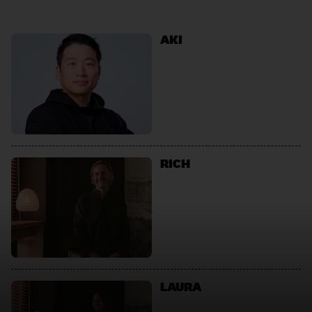
AKI
RICH
LAURA