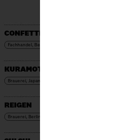
SAKE
CONFETTI PEOPLE
Fachhandel, Berlin
KURAMOTO
Brauerei, Japan
REIGEN
Brauerei, Berlin