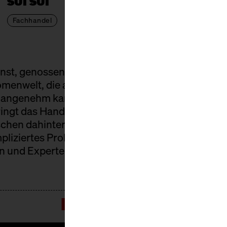
SUI SUI
Fachhandel
st, genossen wie Wein. Drei Zutaten: Reis, Wass
menwelt, die aus der Reihe tanzt. Von glasklar, fl
nd angenehm kantig.
ingt das Handwerk in die Halle. Qualität abseits 
chen dahinter. Keine Steifheit, kein Fachvokabula
pliziertes Probieren, Austausch auf Augenhöhe 
n und Experten. Schnappt euch ein Glas und ent
PROGRAMM