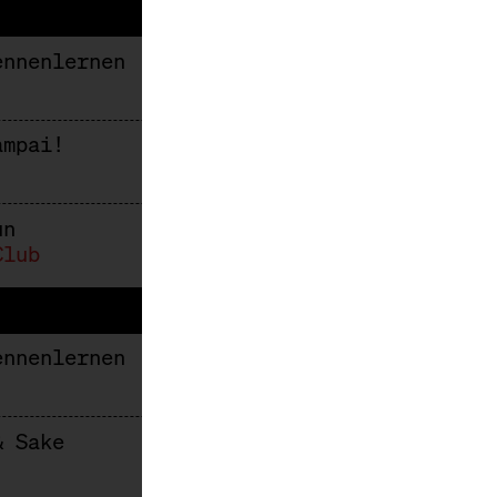
ennenlernen
ampai!
un
Club
ennenlernen
& Sake