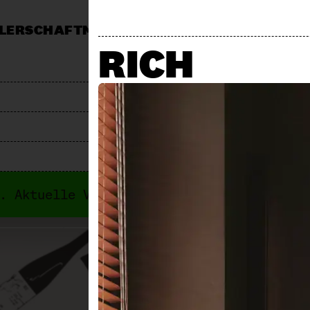
LERSCHAFT
MÄRKTE
MITTAGSTISCH
KALEND
RICH
MARKT
PRESSE
JOBS & AUSSCHREIBUNGEN
F
i. Aktuelle Veranstaltungen findest du i