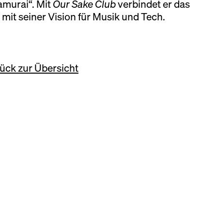
Samurai“. Mit
Our Sake Club
verbindet er das
mit seiner Vision für Musik und Tech.
!
reien und etablierte
ück zur Übersicht
t Flaschen, die noch nie
 – handwerklich
e im Glas, und ein