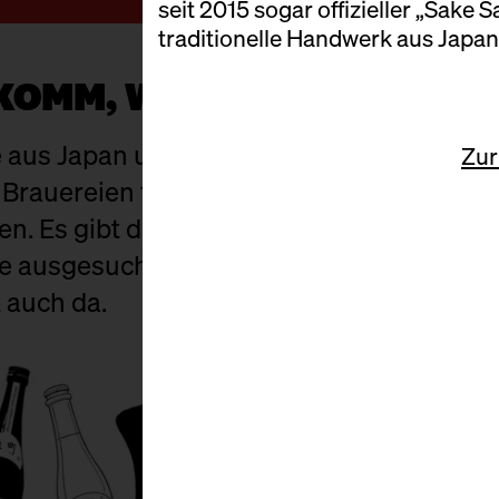
seit 2015 sogar offizieller „Sake 
traditionelle Handwerk aus Japan 
KOMM, WIR TRINKEN SAKE
aus Japan und Berlin – junge, wilde Braue
Zur
 Brauereien fliegen extra aus Japan ein, mi
den. Es gibt dutzende Sorten zu probieren
be ausgesucht. Über 1.000 Jahre Geschicht
 auch da.