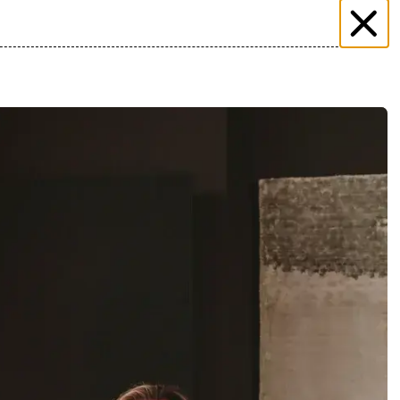
ER
ÜBER DIE HALLE
KOCHSCHULE NEUN
AQ
STANDBEWERBUNG
DREHANFRAGEN
KONTAKT
n unserem
Kalender
.