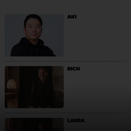
AKI
RICH
LAURA