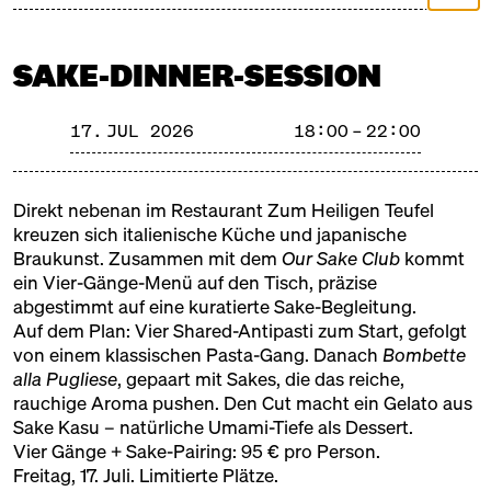
Traditionsbetriebe. Vier Brauereien fliegen extra aus
Japan ein, mit Flaschen, die noch nie in Berlin
verkostet wurden. Es gibt dutzende Sorten zu
SAKE-DINNER-SESSION
probieren – handwerklich hergestellt und mit Liebe
ausgesucht. Über 1.000 Jahre Geschichte im Glas,
17. JUL 2026
18:00 – 22:00
und ein echter Sake-Samurai ist auch da.
Direkt nebenan im Restaurant
Zum Heiligen Teufel
kreuzen sich italienische Küche und japanische
Braukunst. Zusammen mit dem
Our Sake Club
kommt
ein Vier-Gänge-Menü auf den Tisch, präzise
abgestimmt auf eine kuratierte Sake-Begleitung.
Auf dem Plan: Vier Shared-Antipasti zum Start, gefolgt
von einem klassischen Pasta-Gang. Danach
Bombette
alla Pugliese
, gepaart mit Sakes, die das reiche,
rauchige Aroma pushen. Den Cut macht ein Gelato aus
Sake Kasu – natürliche Umami-Tiefe als Dessert.
SAKE
Vier Gänge + Sake-Pairing: 95 € pro Person.
Freitag, 17. Juli. Limitierte Plätze.