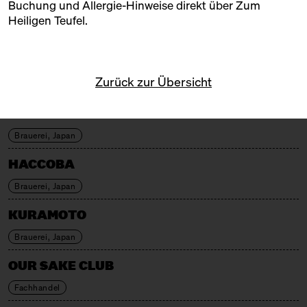
Buchung und Allergie-Hinweise direkt über
Zum
ABE SHUZO
Heiligen Teufel
.
Brauerei, Japan
CONFETTI PEOPLE
Zurück zur Übersicht
Fachhandel, Berlin
ENTER.SAKE
Brauerei, Japan
HACCOBA
Brauerei, Japan
KURAMOTO
Brauerei, Japan
OUR SAKE CLUB
Fachhandel