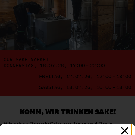
OUR SAKE MARKET
DONNERSTAG, 16.07.26, 17:00 – 22:00
FREITAG, 17.07.26, 12:00 – 18:00
SAMSTAG, 18.07.26, 10:00 – 18:00
KOMM, WIR TRINKEN SAKE!
Wir haben Besuch: Sake aus Japan und Berlin –
junge, wilde Brauereien und etablierte