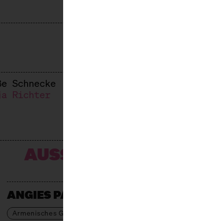
ße Schnecke
ja Richter
AUSSTELLER*INNEN
ANGIES PATISSERIE
Armenisches Gebäck