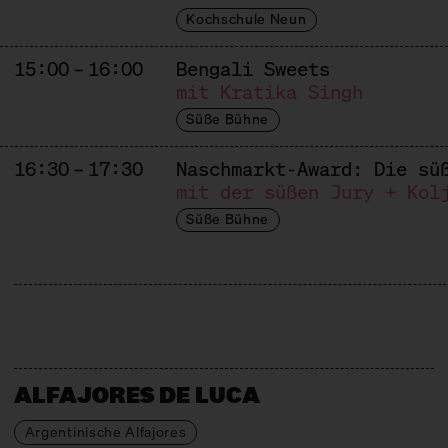
Kochschule Neun
15:00 – 16:00
Bengali Sweets
mit Kratika Singh
Süße Bühne
16:30 – 17:30
Naschmarkt-Award: Die sü
mit der süßen Jury + Kol
Süße Bühne
ALFAJORES DE LUCA
Argentinische Alfajores