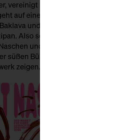
, vereinigt Euch! Es ist Zeit für den Nasc
 geht auf eine süße Reise um die Welt – u
, Baklava und Brigadeiros, Churros und C
an. Also schnallt euch an – es wird rasan
Naschen und Einkaufen, einem bunten K
r süßen Bühne, auf der echte Zuckerbäck
werk zeigen.