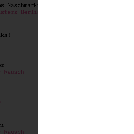
es Naschmarkts
isters Berlin, Kai Wegner
ika!
er
+ Rausch
s
er
+ Rausch