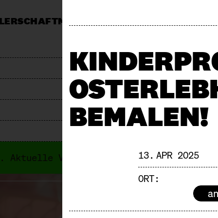
LERSCHAFT
MÄRKTE
MITTAGSTISCH
KALEND
MARKT
PRESSE
JOBS & AUSSCHREIBUNGEN
F
KINDERPR
OSTERLEB
BEMALEN!
13. APR 2025
i. Aktuelle Veranstaltungen findest du i
ORT:
am