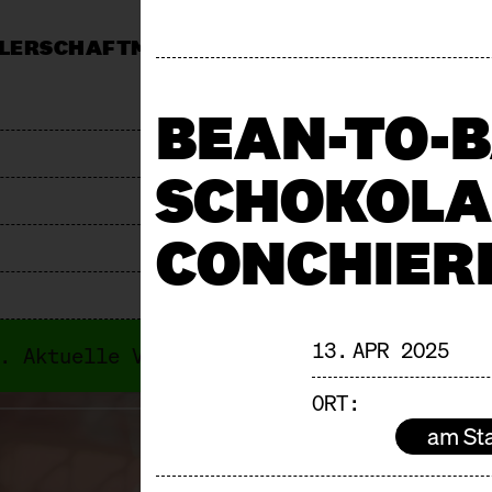
LERSCHAFT
MÄRKTE
MITTAGSTISCH
KALEND
MARKT
PRESSE
JOBS & AUSSCHREIBUNGEN
F
BEAN-TO-
SCHOKOLAD
CONCHIER
13. APR 2025
i. Aktuelle Veranstaltungen findest du i
ORT:
am St