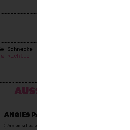
ße Schnecke
ja Richter
AUSSTELLER*INNEN
ANGIES PATISSERIE
Armenisches Gebäck