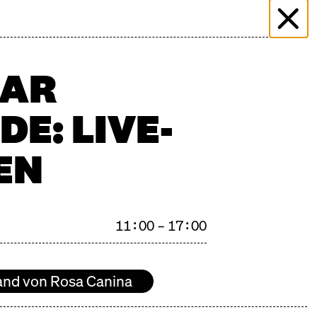
ER
ÜBER DIE HALLE
KOCHSCHULE NEUN
AQ
STANDBEWERBUNG
DREHANFRAGEN
KONTAKT
BAR
E: LIVE-
EN
11:00 – 17:00
n unserem
Kalender
.
and von Rosa Canina