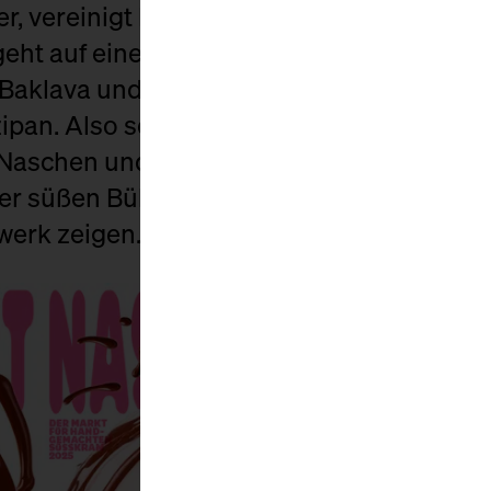
, vereinigt Euch! Es ist Zeit für den Nasc
 geht auf eine süße Reise um die Welt – u
, Baklava und Brigadeiros, Churros und C
an. Also schnallt euch an – es wird rasan
Naschen und Einkaufen, einem bunten K
r süßen Bühne, auf der echte Zuckerbäck
werk zeigen.