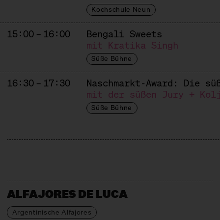
Kochschule Neun
15:00 – 16:00
Bengali Sweets
mit Kratika Singh
Süße Bühne
16:30 – 17:30
Naschmarkt-Award: Die sü
mit der süßen Jury + Kol
Süße Bühne
ALFAJORES DE LUCA
Argentinische Alfajores