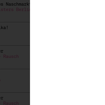
es Naschmarkts
isters Berlin, Kai Wegner
ika!
er
+ Rausch
s
er
+ Rausch