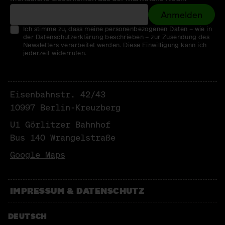
Anmelden
SIRONI
Ich stimme zu, dass meine personenbezogenen Daten – wie in
Italienische Backkunst
der Datenschutzerklärung beschrieben – zur Zusendung des
Newsletters verarbeitet werden. Diese Einwilligung kann ich
SWEETS PALACE
jederzeit widerrufen.
Bengalische Süßigkeiten
TENZAN LAB
Eisenbahnstr. 42/43
10997 Berlin-Kreuzberg
Japanisches Kakigōri
U1 Görlitzer Bahnhof
WALD KÖNIGSBERGER MARZIPAN
Bus 140 Wrangelstraße
Marzipan
Google Maps
WALNUSSMEISTEREI BÖLLERSEN
Nüsschen
IMPRESSUM & DATENSCHUTZ
WOHLFARTH SCHOKOLADE
DEUTSCH
Schokolade