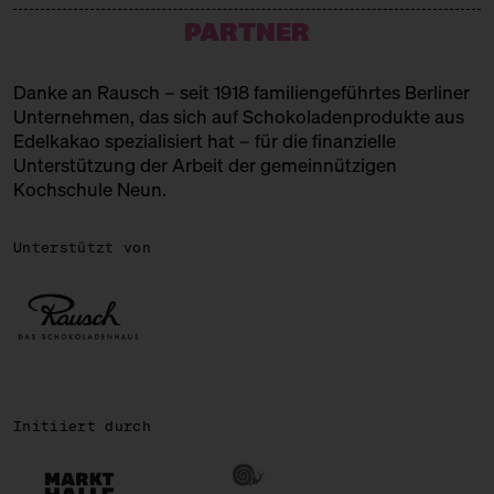
Ecuadorianische Kuchen
PARTNER
FAIR & GESUND
Datteln
Danke an
Rausch
– seit 1918 familiengeführtes Berliner
Unternehmen, das sich auf Schokoladenprodukte aus
GIMME GELATO
Edelkakao spezialisiert hat – für die finanzielle
Unterstützung der Arbeit der gemeinnützigen
Eis
Kochschule Neun
.
GOLDHAHN & SAMPSON
Unterstützt von
Süßes + Lesenswertes
GOLDMOND BAKERY
Konditorei
IMKEREI BIEN
Imkerei
Initiiert durch
KASHTAN & BEST PATISSERIE
Ukrainisch / Europäisches Süßes