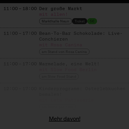
11:00 – 18:00
Der große Markt
mit allen!
Markthalle Neun
Ticket
5€
11:00 – 17:00
Bean-To-Bar Schokolade: Live-
Conchieren
mit Rosa Canina
am Stand von Rosa Canina
11:00 – 17:00
Marmelade, eine Welt!
mit Slow Food Berlin
am Slow Food Stand
12:00 – 17:00
Kinderprogramm: Osterlebkuchen
bemalen!
mit Leta Patisserie
am Stand von Leta
Mehr davon!
12:00 – 12:15
Grußwort zur Eröffnung des
Naschmarkts