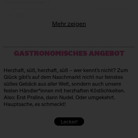
Barrierearmes Gebäck
15:00 – 16:00
Bengali Sweets
CALOU
mit Kratika Singh
Mehr zeigen
Süße Bühne
Trinkschokolade
16:30 – 17:30
Naschmarkt-Award: Die süße
CANDY FARM
Schnecke
mit der süßen Jury + Kolja
Berliner Schokoriegel
GASTRONOMISCHES ANGEBOT
Richter
CHAO SHE
Süße Bühne
Herzhaft, süß, herzhaft, süß – wer kennt’s nicht? Zum
Chinesische Teekuchen
Glück gibt’s auf dem Naschmarkt nicht nur feinstes
CHIMNEYS
süßes Gebäck aus aller Welt, sondern auch unsere
festen Händler*innen mit herzhaften Köstlichkeiten.
Berliner Baumstriezel
Also: Erst Praline, dann Nudel. Oder umgekehrt.
Hauptsache, es schmeckt!
CHURROS MY LOVE
Mexikanische Churros
Lecker!
DENISSE RAMIREZ