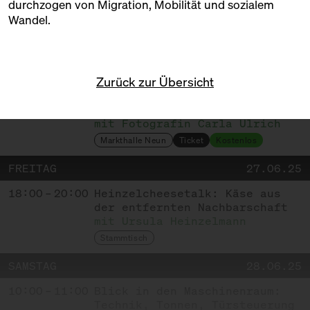
durchzogen von Migration, Mobilität und sozialem
Wandel.
PROGRAMM
DIENSTAG
24.06.25
Zurück zur Übersicht
18:00 – 20:00
Ausstellungs­eröffnung:
„Arbeitsort: Markthalle”
mit Fotografin Carla Ulrich
Markthalle Neun
Ticket
Kostenlos
FREITAG
27.06.25
18:00 – 20:00
Heinzelcheesetalk: Käse aus
der entfernten Nachbarschaft
mit Ursula Heinzelmann
Stammtisch
SAMSTAG
28.06.25
10:00 – 11:00
Blick in den Maschinenraum:
Technik, Tonnen, Türsteuerung