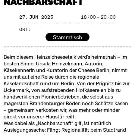
NACHBARSCHAFT
©️
27. JUN 2025
18:00 – 20:00
OFFENE TÜREN
ORT:
SAMSTAG, 28.06.25, 10:00 – 18:00
Stammtisch
AUF DIE TÜREN, FERTIG,
Beim diesem Heinzelcheesetalk wird’s heimatnah – im
LOS!
besten Sinne. Ursula Heinzelmann, Autorin,
Käsekennerin und Kuratorin der Cheese Berlin, nimmt
Die Türen der Markthalle sind offen – klar. Und
uns mit auf eine Reise durch die regionale
trotzdem gibt es Ecken, Geschichten und Ideen, die
Käselandschaft rund um Berlin. Von der Prignitz bis zur
im Trubel des Alltags manchmal verborgen bleiben.
Uckermark, von aufstrebenden Hofkäsereien bis zu
handwerklichen Pionierbetrieben, die selbst aus
Mit "Offenen Türen" machen wir sie sichtbar.
magersten Brandenburger Böden noch Schätze käsen
– gemeinsam verkosten wir, was mehr oder minder
Wie funktioniert eigentlich eine Markthalle? Wer
direkt vor unserer Haustür reift.
steckt hinter den Ständen? Wo wird hier Bier
Was dabei als „Nachbarschaft“ gilt, ist natürlich
gebraut, warum riecht es im Keller nach Kuchen –
Auslegungssache: Fängt Regionalität beim Stadtrand
und wie sah’s hier früher mal aus?