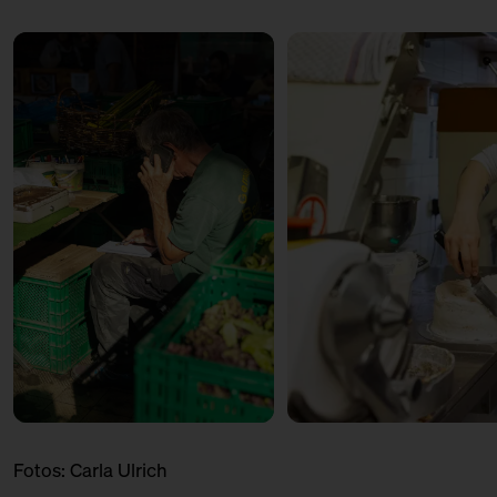
und Plaudern I
mit Alfredo Sironi
Sironi
Ticket
Kostenlos
12:00 – 12:30
Produktionsbesuch: Von
Zitronenwolken und Rugelach II
mit Anne
Goldmond Bakery
Ticket
Kostenlos
12:00 – 13:00
Marktbummel: Marktmeister
mit Roman Dashuber
Infopoint
Ticket
Kostenlos
12:00 – 13:00
Marktplausch: Ein Nachbar
berichtet I
mit Christoph Albrecht
Infopoint
Ticket
Kostenlos
13:00 – 13:30
Kantinentalk: Mehr als nur
Königsberger Klopse I
Fotos:
Carla Ulrich
mit Dinah Hoffmann