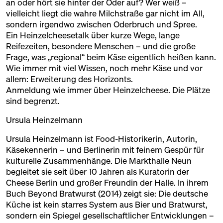
an oder hört sie hinter der Oder auf? Wer weiß –
vielleicht liegt die wahre Milchstraße gar nicht im All,
Mit Führungen, Gesprächen und vielen kleinen
sondern irgendwo zwischen Oderbruch und Spree.
Überraschungen öffnen wir Türen: zu Räumen und
Ein Heinzelcheesetalk über kurze Wege, lange
zu Menschen, zu Konzepten und zu Geschichten. Für
Reifezeiten, besondere Menschen – und die große
alle, die die Halle schon lange kennen – und für alle,
Frage, was „regional“ beim Käse eigentlich heißen kann.
Wie immer mit viel Wissen, noch mehr Käse und vor
die sie neu entdecken wollen.
allem: Erweiterung des Horizonts.
Anmeldung wie immer über
Heinzelcheese
. Die Plätze
sind begrenzt.
Ursula Heinzelmann
Ursula Heinzelmann ist Food-Historikerin, Autorin,
Käsekennerin – und Berlinerin mit feinem Gespür für
kulturelle Zusammenhänge. Die Markthalle Neun
begleitet sie seit über 10 Jahren als Kuratorin der
Cheese Berlin und großer Freundin der Halle. In ihrem
Buch Beyond Bratwurst (2014) zeigt sie: Die deutsche
Alle Programmpunkte sind kostenlos, wir bitten aber
Küche ist kein starres System aus Bier und Bratwurst,
um Anmeldung – kann auch am Samstag am Infopoint
sondern ein Spiegel gesellschaftlicher Entwicklungen –
erfolgen