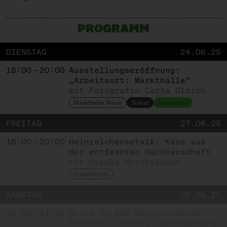
PROGRAMM
DIENSTAG
24.06.25
18:00 – 20:00
Ausstellungs­eröffnung:
„Arbeitsort: Markthalle”
mit Fotografin Carla Ulrich
Markthalle Neun
Ticket
Kostenlos
FREITAG
27.06.25
18:00 – 20:00
Heinzelcheesetalk: Käse aus
der entfernten Nachbarschaft
mit Ursula Heinzelmann
Stammtisch
SAMSTAG
28.06.25
10:00 – 11:00
Blick in den Maschinenraum:
Technik, Tonnen, Türsteuerung