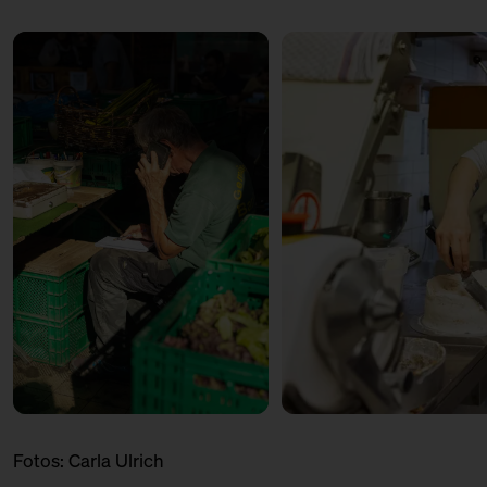
und Plaudern I
mit Alfredo Sironi
Sironi
Ticket
Kostenlos
12:00 – 12:30
Produktionsbesuch: Von
Zitronenwolken und Rugelach II
mit Anne
Goldmond Bakery
Ticket
Kostenlos
12:00 – 13:00
Marktbummel: Marktmeister
mit Roman Dashuber
Infopoint
Ticket
Kostenlos
12:00 – 13:00
Marktplausch: Ein Nachbar
berichtet I
mit Christoph Albrecht
Infopoint
Ticket
Kostenlos
13:00 – 13:30
Kantinentalk: Mehr als nur
Königsberger Klopse I
Fotos:
Carla Ulrich
mit Dinah Hoffmann