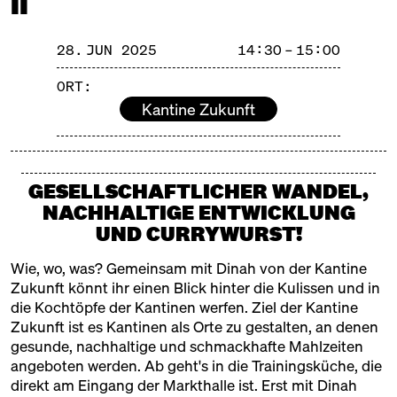
II
©️
28. JUN 2025
14:30 – 15:00
OFFENE TÜREN
ORT:
SAMSTAG, 28.06.25, 10:00 – 18:00
Kantine Zukunft
AUF DIE TÜREN, FERTIG,
LOS!
GESELLSCHAFTLICHER WANDEL,
NACHHALTIGE ENTWICKLUNG
Die Türen der Markthalle sind offen – klar. Und
UND CURRYWURST!
trotzdem gibt es Ecken, Geschichten und Ideen, die
im Trubel des Alltags manchmal verborgen bleiben.
Wie, wo, was? Gemeinsam mit Dinah von der Kantine
Mit "Offenen Türen" machen wir sie sichtbar.
Zukunft könnt ihr einen Blick hinter die Kulissen und in
die Kochtöpfe der Kantinen werfen. Ziel der Kantine
Zukunft ist es Kantinen als Orte zu gestalten, an denen
Wie funktioniert eigentlich eine Markthalle? Wer
gesunde, nachhaltige und schmackhafte Mahlzeiten
steckt hinter den Ständen? Wo wird hier Bier
angeboten werden. Ab geht's in die Trainingsküche, die
gebraut, warum riecht es im Keller nach Kuchen –
direkt am Eingang der Markthalle ist. Erst mit Dinah
und wie sah’s hier früher mal aus?