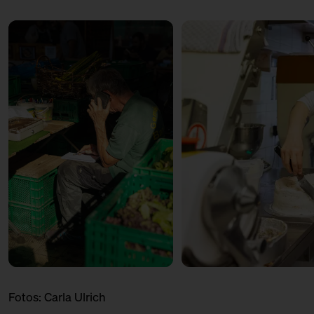
und Plaudern I
mit Alfredo Sironi
Sironi
Ticket
Kostenlos
12:00 – 12:30
Produktionsbesuch: Von
Zitronenwolken und Rugelach II
mit Anne
Goldmond Bakery
Ticket
Kostenlos
12:00 – 13:00
Marktbummel: Marktmeister
mit Roman Dashuber
Infopoint
Ticket
Kostenlos
12:00 – 13:00
Marktplausch: Ein Nachbar
berichtet I
mit Christoph Albrecht
Infopoint
Ticket
Kostenlos
13:00 – 13:30
Kantinentalk: Mehr als nur
Königsberger Klopse I
Fotos:
Carla Ulrich
mit Dinah Hoffmann