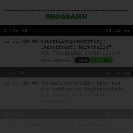
PROGRAMM
DIENSTAG
24.06.25
18:00 – 20:00
Ausstellungs­eröffnung:
„Arbeitsort: Markthalle”
mit Fotografin Carla Ulrich
Markthalle Neun
Ticket
Kostenlos
FREITAG
27.06.25
18:00 – 20:00
Heinzelcheesetalk: Käse aus
der entfernten Nachbarschaft
mit Ursula Heinzelmann
Stammtisch
SAMSTAG
28.06.25
10:00 – 11:00
Blick in den Maschinenraum:
Technik, Tonnen, Türsteuerung