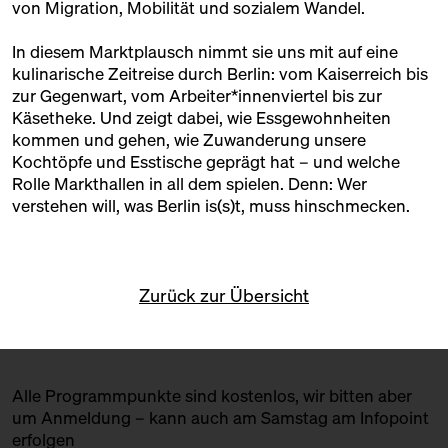
von Migration, Mobilität und sozialem Wandel.
Mit Führungen, Gesprächen und vielen kleinen
In diesem Marktplausch nimmt sie uns mit auf eine
Überraschungen öffnen wir Türen: zu Räumen und
kulinarische Zeitreise durch Berlin: vom Kaiserreich bis
zu Menschen, zu Konzepten und zu Geschichten. Für
zur Gegenwart, vom Arbeiter*innenviertel bis zur
alle, die die Halle schon lange kennen – und für alle,
Käsetheke. Und zeigt dabei, wie Essgewohnheiten
die sie neu entdecken wollen.
kommen und gehen, wie Zuwanderung unsere
Kochtöpfe und Esstische geprägt hat – und welche
Rolle Markthallen in all dem spielen. Denn: Wer
verstehen will, was Berlin is(s)t, muss hinschmecken.
Zurück zur Übersicht
Alle Programmpunkte sind kostenlos, wir bitten aber
um Anmeldung – kann auch am Samstag am Infopoint
erfolgen