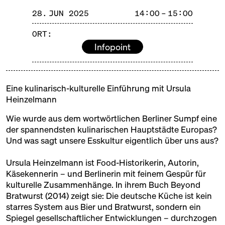
28. JUN 2025
14:00 – 15:00
©️
ORT:
OFFENE TÜREN
Infopoint
SAMSTAG, 28.06.25, 10:00 – 18:00
Eine kulinarisch-kulturelle Einführung mit Ursula
AUF DIE TÜREN, FERTIG,
Heinzelmann
LOS!
Wie wurde aus dem wortwörtlichen Berliner Sumpf eine
Die Türen der Markthalle sind offen – klar. Und
der spannendsten kulinarischen Hauptstädte Europas?
trotzdem gibt es Ecken, Geschichten und Ideen, die
Und was sagt unsere Esskultur eigentlich über uns aus?
im Trubel des Alltags manchmal verborgen bleiben.
Mit "Offenen Türen" machen wir sie sichtbar.
Ursula Heinzelmann ist Food-Historikerin, Autorin,
Käsekennerin – und Berlinerin mit feinem Gespür für
kulturelle Zusammenhänge. In ihrem Buch Beyond
Wie funktioniert eigentlich eine Markthalle? Wer
Bratwurst (2014) zeigt sie: Die deutsche Küche ist kein
steckt hinter den Ständen? Wo wird hier Bier
starres System aus Bier und Bratwurst, sondern ein
gebraut, warum riecht es im Keller nach Kuchen –
Spiegel gesellschaftlicher Entwicklungen – durchzogen
und wie sah’s hier früher mal aus?