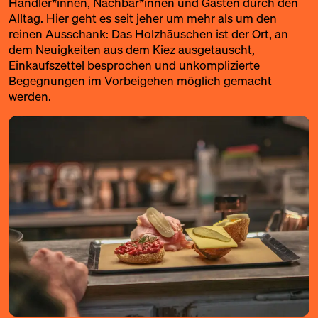
Händler*innen, Nachbar*innen und Gästen durch den
Alltag. Hier geht es seit jeher um mehr als um den
reinen Ausschank: Das Holzhäuschen ist der Ort, an
dem Neuigkeiten aus dem Kiez ausgetauscht,
Einkaufszettel besprochen und unkomplizierte
Begegnungen im Vorbeigehen möglich gemacht
werden.