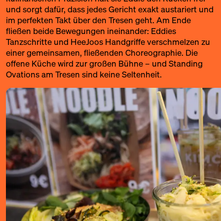
und sorgt dafür, dass jedes Gericht exakt austariert und
im perfekten Takt über den Tresen geht. Am Ende
fließen beide Bewegungen ineinander: Eddies
Tanzschritte und HeeJoos Handgriffe verschmelzen zu
einer gemeinsamen, fließenden Choreographie. Die
offene Küche wird zur großen Bühne – und Standing
Ovations am Tresen sind keine Seltenheit.