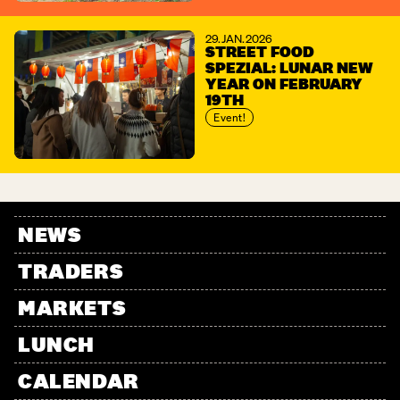
29. JAN. 2026
STREET FOOD
SPEZIAL: LUNAR NEW
YEAR ON FEBRUARY
19TH
Event!
NEWS
TRADERS
MARKETS
LUNCH
CALENDAR