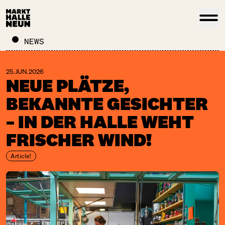
NEWS
25. JUN. 2026
NEUE PLÄTZE,
BEKANNTE GESICHTER
– IN DER HALLE WEHT
FRISCHER WIND!
Article!