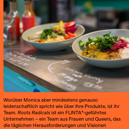
Worüber Monica aber mindestens genauso
leidenschaftlich spricht wie über ihre Produkte, ist ihr
Team.
Roots Radicals
ist ein FLINTA*-geführtes
Unternehmen – ein Team aus Frauen und Queers, das
die täglichen Herausforderungen und Visionen