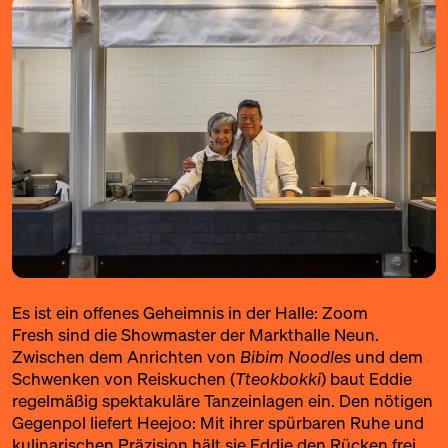
Es ist ein offenes Geheimnis in der Halle:
Zoom
Fresh
sind die Showmaster der Markthalle Neun.
Zwischen dem Anrichten von
Bibim Noodles
und dem
Schwenken von Reiskuchen (
Tteokbokki
) baut Eddie
regelmäßig spektakuläre Tanzeinlagen ein. Den nötigen
Gegenpol liefert Heejoo: Mit ihrer spürbaren Ruhe und
kulinarischen Präzision hält sie Eddie den Rücken frei