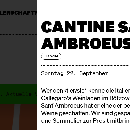
LERSCHAFT
MÄRKTE
MITTAGSTISCH
KALEND
CANTINE 
MARKT
PRESSE
JOBS & AUSSCHREIBUNGEN
F
AMBROEU
Handel
Sonntag 22. September
Wer denkt er/sie* kenne die itali
i. Aktuelle Veranstaltungen findest du i
Callegaro's Weinladen im Bötzowv
Sant'Ambroeus hat er eine der bes
Weine geschaffen. Wir sind gespa
und Sommelier zur Prosit mitbrin