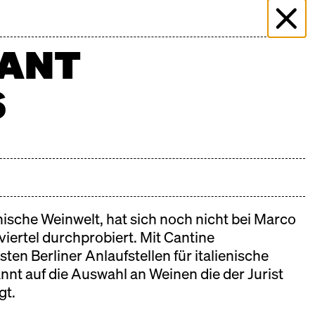
ER
ÜBER DIE HALLE
KOCHSCHULE NEUN
SANT
AQ
STANDBEWERBUNG
DREHANFRAGEN
KONTAKT
S
enische Weinwelt, hat sich noch nicht bei Marco
n unserem
Kalender
.
iertel durchprobiert. Mit Cantine
ten Berliner Anlaufstellen für italienische
nnt auf die Auswahl an Weinen die der Jurist
gt.