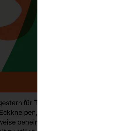
it gestern für Trinkfreudigkeit bekannt. B
Eckkneipen, in Parks und Clubs bedürfen f
eise beheimatet Berlin eine Getränkevielfa