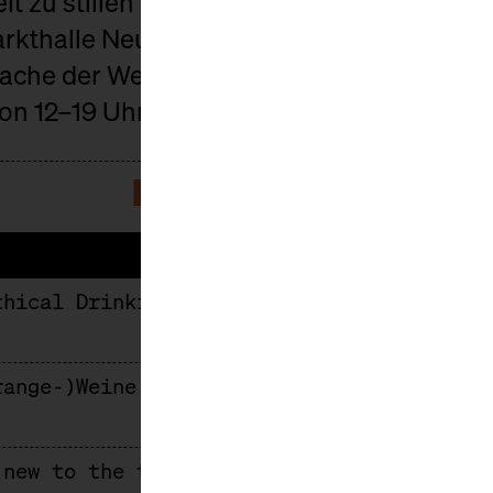
it zu stillen vermag!
rkthalle Neun geht weiter. Die sonntäglich
ache der Welt widmen: Dem gemeinsamen
n 12–19 Uhr die Berliner Getränkekultur zu
PROGRAMM
thical Drinking – Explained
range-)Weine jenseits der Funkyness
 new to the table – Central Europe’s new 