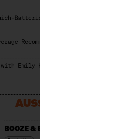
mich-Batterieberg: Mosel Riesling at it’s
verage Recommendations from Berlin’s Top 
 with Emily Harman
AUSSTELLER*INNEN
BOOZE & ESSIG