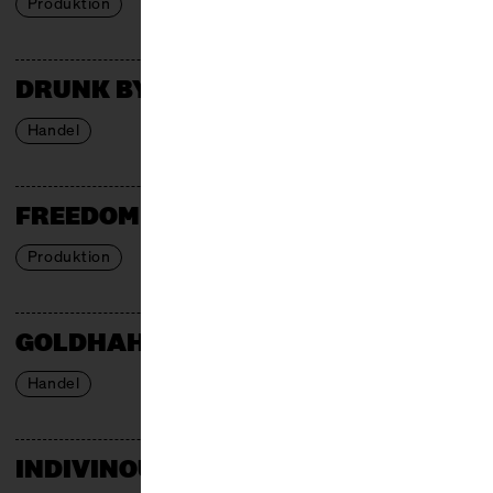
Produktion
DRUNK BY NATURE
Handel
FREEDOM REBELS GIN
Produktion
GOLDHAHN & SAMPSON
Handel
INDIVINOUM