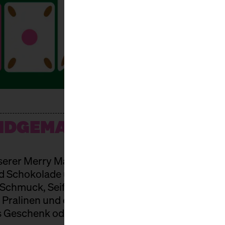
DGEMACHT, GUT UND SC
rer Merry Markthalle ist ebenso vielfältig wie li
 Schokolade über Keramik und Porzellan bis hin
Schmuck, Seifen, Ölen, Büchern, Spielen, Taschen
 Pralinen und erlesenen Weinen. Und natürlich u
ls Geschenk oder zum sofortigen Genuss.