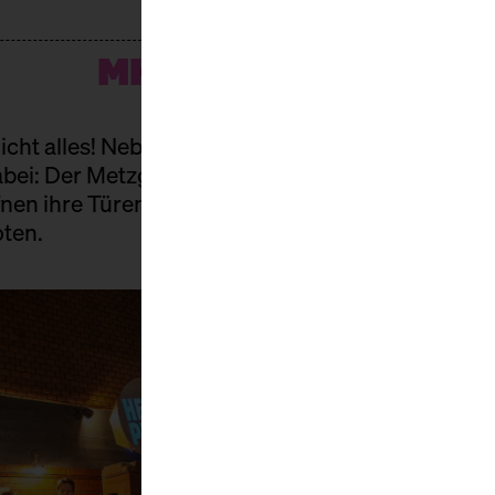
MH9-ALLSTARS
nicht alles! Neben unseren fantastischen Gaststä
bei: Der Metzger, der Kräuterladen, die Fischthek
ffnen ihre Türen und verwöhnen euch mit wunder
ten.