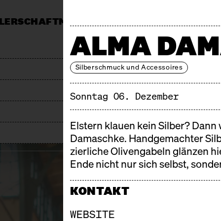
LERSCHAFT
MÄRKTE
MITTAGSTISCH
KALEND
ALMA DAM
MARKT
PRESSE
JOBS & AUSSCHREIBUNGEN
F
Silberschmuck und Accessoires
Sonntag 06. Dezember
Elstern klauen kein Silber? Dann
Damaschke. Handgemachter Silbe
zierliche Olivengabeln glänzen h
Ende nicht nur sich selbst, sond
KONTAKT
WEBSITE