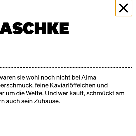
ER
ÜBER DIE HALLE
KOCHSCHULE NEUN
ASCHKE
AQ
STANDBEWERBUNG
DREHANFRAGEN
KONTAKT
 waren sie wohl noch nicht bei Alma
rschmuck, feine Kaviarlöffelchen und
ier um die Wette. Und wer kauft, schmückt am
ern auch sein Zuhause.