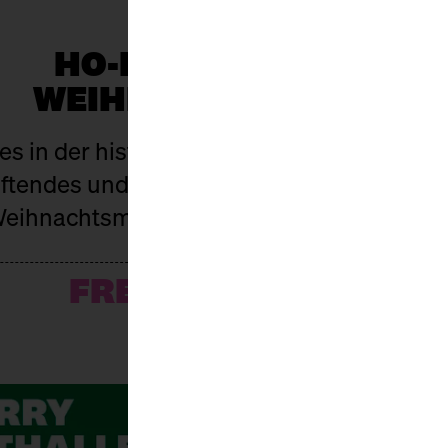
HO-HO-HO, WHAT A
WEIHNACHTSMARKT!
es in der historischen Markthalle Neun in 
Duftendes und Dampfendes, Tannenbaum un
eihnachtsmärkte sind wetterfest, lecker 
FREIER EINTRITT!