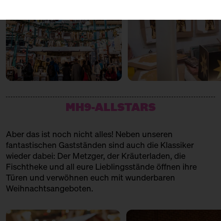
MH9-ALLSTARS
Aber das ist noch nicht alles! Neben unseren
fantastischen Gastständen sind auch die Klassiker
wieder dabei: Der Metzger, der Kräuterladen, die
Fischtheke und all eure Lieblingsstände öffnen ihre
Türen und verwöhnen euch mit wunderbaren
Weihnachtsangeboten.