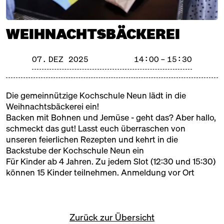
HANDGEMACHT, GUT UND SCHÖN.
WEIHNACHTSBÄCKEREI
Das Angebot in unserer Merry Markthalle ist ebenso
vielfältig wie liebevoll ausgewählt. Von Backwaren und
Schokolade über Keramik und Porzellan bis hin zu
07. DEZ 2025
14:00 – 15:30
Kinderbekleidung, Schmuck, Seifen, Ölen, Büchern,
Spielen, Taschen, Schals, Schreibwaren, Tee, Pralinen
und erlesenen Weinen. Und natürlich unzählige
Die gemeinnützige
Kochschule Neun
lädt in die
Köstlichkeiten – als Geschenk oder zum sofortigen
Weihnachtsbäckerei ein!
Genuss.
Backen mit Bohnen und Jemüse - geht das? Aber hallo,
schmeckt das gut! Lasst euch überraschen von
unseren feierlichen Rezepten und kehrt in die
Backstube der Kochschule Neun ein
Für Kinder ab 4 Jahren. Zu jedem Slot (12:30 und 15:30)
können 15 Kinder teilnehmen. Anmeldung vor Ort
Zurück zur Übersicht