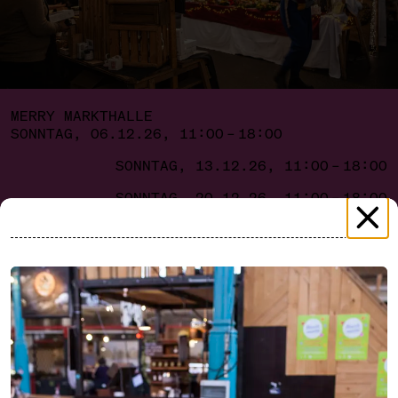
MERRY MARKTHALLE
SONNTAG, 06.12.26, 11:00 – 18:00
SONNTAG, 13.12.26, 11:00 – 18:00
SONNTAG, 20.12.26, 11:00 – 18:00
HO-HO-HO, WHAT A
WEIHNACHTSMARKT!
Jedes Jahr weihnachtet es in der historischen
Markthalle Neun in Kreuzberg wirklich sehr: Lichter
und Lametta, Duftendes und Dampfendes,
Tannenbaum und Tralala, Geschenke und Glühwein.