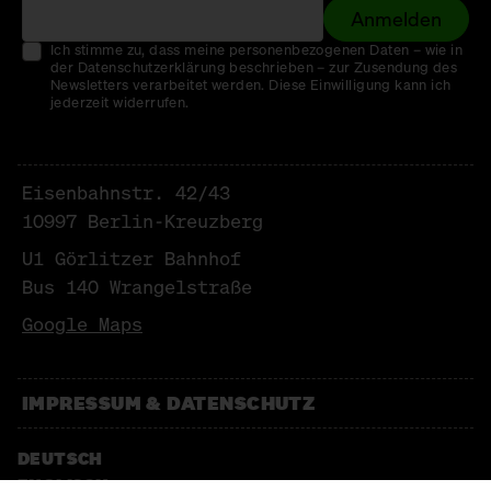
Anmelden
Ich stimme zu, dass meine personenbezogenen Daten – wie in
der Datenschutzerklärung beschrieben – zur Zusendung des
Newsletters verarbeitet werden. Diese Einwilligung kann ich
jederzeit widerrufen.
Eisenbahnstr. 42/43
10997 Berlin-Kreuzberg
U1 Görlitzer Bahnhof
Bus 140 Wrangelstraße
Google Maps
IMPRESSUM & DATENSCHUTZ
DEUTSCH
ENGLISCH