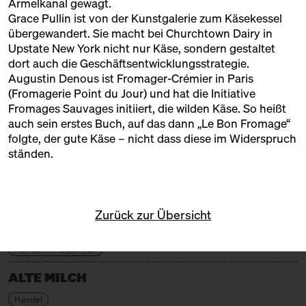
Ärmelkanal gewagt.
Grace Pullin
ist von der Kunstgalerie zum Käsekessel
SONNTAG
03.11.24
übergewandert. Sie macht bei Churchtown Dairy in
Upstate New York nicht nur Käse, sondern gestaltet
11:00 – 18:00
Der große Käsemarkt
dort auch die Geschäftsentwicklungsstrategie.
Markthalle Neun
Ticket
5€
Augustin Denous
ist Fromager-Crémier in Paris
(Fromagerie Point du Jour) und hat die Initiative
11:00 – 18:00
Exponat Käse: Rinde
Fromages Sauvages initiiert, die wilden Käse. So heißt
Mehr davon!
Ausstellung
auch sein erstes Buch, auf das dann „Le Bon Fromage“
folgte, der gute Käse – nicht dass diese im Widerspruch
11:30 – 12:00
Klartext Käse: Schimmel
ständen.
in Kooperation mit dem
Kulturverein Markthalle Neun
AUSSTELLER*INNEN
e.V. + Marie Neusser
Hinter Big Stuff
Ticket
5€
Zurück zur Übersicht
ALMA
12:00 – 12:45
Meet the Käse: Cheese Berlin
Award Winner!
Handel + Produktion
mit Silvio Schöpfer von der
Käserei Kleinstein
ALTE MILCH
Hinter Heidenpeters
Ticket
Gratis€
Handel