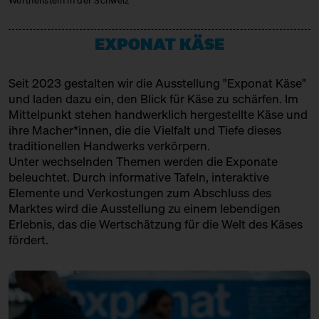
Werthenstein in der Schweiz
14:00 – 14:45
Meet: Parmigiano Reggiano!
JUMI
SOLD OUT
mit Bettina Meetz vom
Produktion
EXPONAT KÄSE
Consorzio Parmigiano Reggiano
KAASFORT AMSTERDAM
Hinter Heidenpeters
Ticket
Gratis€
Seit 2023 gestalten wir die Ausstellung "Exponat Käse"
Handel + Affinage
14:00 – 14:30
Direkt aus dem Hudson
und laden dazu ein, den Blick für Käse zu schärfen. Im
Valley/New York: Churchtown
Mittelpunkt stehen handwerklich hergestellte Käse und
KÄSE AUS DER SCHWEIZ
Dairy
ihre Macher*innen, die die Vielfalt und Tiefe dieses
mit Slow Food Berlin + Grace
Produktion & Affinage
traditionellen Handwerks verkörpern.
Pullin
Unter wechselnden Themen werden die Exponate
LA CANTINE D'AUGUSTA
Slow Food Stammtisch
beleuchtet. Durch informative Tafeln, interaktive
Elemente und Verkostungen zum Abschluss des
Handel
14:30 – 15:00
Cheesewalk zum Dritten SOLD
Marktes wird die Ausstellung zu einem lebendigen
OUT
MAISON MARIE SEVERAC
Erlebnis, das die Wertschätzung für die Welt des Käses
mit Ursula Heinzelmann
fördert.
Infostand
Ticket
15€
Produktion + Affinage
MAÎTRE PHILIPPE & FILLES
14:30 – 15:00
Klartext Käse: Reife
in Kooperation mit dem
Handel
Kulturverein Markthalle Neun