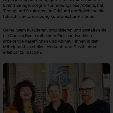
Eventmanager sorgt er für reibungslose Abläufe, hat
16:00 – 16:30
Parmigiano Reggiano: Let's
Timing und Strukturen im Griff und ermöglicht so die
crack that Käse!
tatsächliche Umsetzung kuratorischer Visionen.
mit Eirny Sigurðardóttir,
Bettina Meetz + Lea Ligat
Gemeinsam kuratieren, organisieren und gestalten sie
Bühne
die Cheese Berlin mit einem Ziel: handwerklich
16:00 – 16:45
Weinspaziergang zum Dritten
arbeitende Käser*innen und Affineur*innen in den
mit Christian Schossau
Mittelpunkt zu stellen, Herkunft und Geschichten
erlebbar zu machen.
Weinhandlung Suff
Ticket
15€
16:30 – 17:00
Klartext Käse: Lagerung
in Kooperation mit dem
Kulturverein Markthalle Neun
e.V. + Marie Neusser
Hinter Big Stuff
Ticket
5€
17:00 – 17:30
Exponat Käse: die Verkostung
Ursula Heinzelmann + Sophie
van den Berg
Bühne