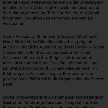
internationalen Netzwerks verleiht sie der Cheese Berlin
ROHMILCHKÄSEREI BACKENSHOLZ
Marc Albrecht-Seidel + Carina
inhaltliche Tiefe. Dabei legt Heinzelmann besonderen
Reckers
Produktion
Wert darauf, Menschen, Tieren und der harten Arbeit
Bühne
hinter den Produkten den verdienten Respekt zu
SCELLEBELLE
verschaffen.
15:30 – 16:00
Cheesewalk zum Vierten SOLD
Produktion
OUT
mit Ursula Heinzelmann
Carina Reckers ist Stimme und Auge der Markthalle
SEROWARNIA GOLECZEWO
Infostand
Ticket
15€
Neun. Sie leitet die Öffentlichkeitsarbeit, prägt aber
auch die inhaltliche Ausrichtung des Marktes – und der
Produktion
15:30 – 16:00
Klartext Käse: Rinde und
Cheese Berlin. Ihr Studium der gastronomischen
Geruch
URSTROM KÄSE
Wissenschaften und ihre Tätigkeit als internationale
in Kooperation mit dem
Käse-Jurorin haben ihren Blick für Lebensmittel und
Kulturverein Markthalle Neun
Produktion
Landwirtschaft geschärft. Daneben fließen reichlich
e.V. + Marie Neusser
Erfahrung aus Käsereien in ganz Europa und eine
VACHERIN FRIBOURGEOIS AOP
Hinter Big Stuff
Ticket
5€
gewisse Stallaffinität mit in die Organisation der Cheese
Sorte, Produktion + Affinage
Berlin.
16:00 – 16:30
Neu-Anfang jenseits der Oder:
Serowarnia Golęczewo
mit Slow Food Berlin + Michał
Olivier Witzkewitz bringt als ehemaliger selbstständiger
Jaremkiewicz
Gastronom Erfahrung, Ausdauer, Feingefühl und die
Slow Food Stammtisch
Begeisterung für richtig gute Lebensmittel mit. Als