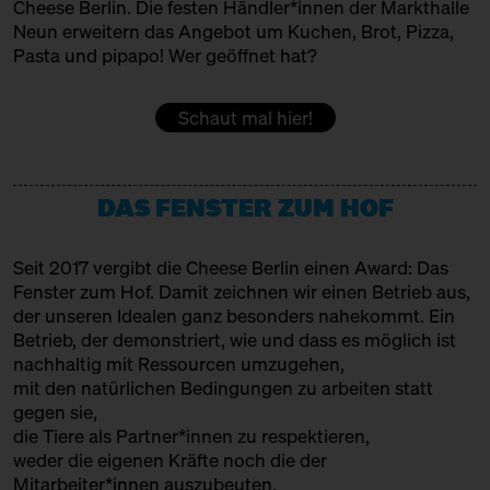
Cheese Berlin. Die festen Händler*innen der Markthalle
Hinter Big Stuff
Ticket
5€
COOPERATIVE KALAVRITA
Neun erweitern das Angebot um Kuchen, Brot, Pizza,
13:00 – 13:30
Stirbt der Camembert wirklich
Pasta und pipapo! Wer geöffnet hat?
Kooperative
aus, sind Käserinden eine
bedrohte Art?
CORLEGGY CHEESES
mit Ned Palmer, Grace Pullin +
Schaut mal hier!
Augustin Denous
Produktion
Bühne
DEGUST
DAS FENSTER ZUM HOF
13:00 – 13:45
Meet: Feta PDO!
mit Sofia Efremidou
Handel + Affinage
Hinter Heidenpeters
Ticket
Gratis€
Seit 2017 vergibt die Cheese Berlin einen Award: Das
DOMACIJA BUTUL
Fenster zum Hof. Damit zeichnen wir einen Betrieb aus,
13:00 – 13:30
Grenzenlose Bunkerreifung in
Produktion
der unseren Idealen ganz besonders nahekommt. Ein
Südtirol: Hansi Baumgartner
Betrieb, der demonstriert, wie und dass es möglich ist
von Degust
EMMENTALER AOP
nachhaltig mit Ressourcen umzugehen,
mit Slow Food Berlin + Hansi
mit den natürlichen Bedingungen zu arbeiten statt
Baumgartner
Sorte, Produktion + Affinage
gegen sie,
Slow Food Stammtisch
FETA PDO
die Tiere als Partner*innen zu respektieren,
weder die eigenen Kräfte noch die der
13:30 – 14:00
Cheesewalk zum Zweiten SOLD
Sorte
Mitarbeiter*innen auszubeuten,
OUT