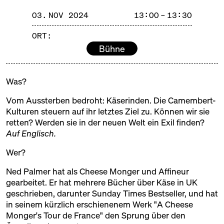
Cheese Berlin ist ein Ort für Begegnungen: für alle,
03. NOV 2024
13:00 – 13:30
denen echter Käse am Herzen liegt. Und für die
Landschaften, Tiere und Menschen, die ihn möglich
ORT:
machen.
Bühne
PROGRAMM
Was?
SAMSTAG
02.11.24
Vom Aussterben bedroht: Käserinden. Die Camembert-
Kulturen steuern auf ihr letztes Ziel zu. Können wir sie
13:00 – 14:30
Die ungeahnte Welt der Butter
retten? Werden sie in der neuen Welt ein Exil finden?
und ihre Spuren im neuen alten
Auf Englisch.
Wein vom Rhein
mit Ursula Heinzelmann
Wer?
Hinter Heidenpeters
Ticket
25€
Ned Palmer
hat als Cheese Monger und Affineur
16:00 – 17:30
Die wunderbare Vielfalt der
gearbeitet. Er hat mehrere Bücher über Käse in UK
Hartkäse und Weine vom Vulkan
geschrieben, darunter Sunday Times Bestseller, und hat
SOLD OUT
in seinem kürzlich erschienenem Werk "A Cheese
mit Ursula Heinzelmann
Monger's Tour de France" den Sprung über den
Hinter Heidenpeters
Ticket
25€