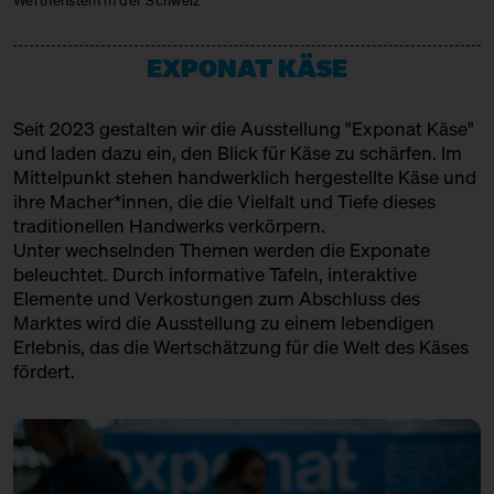
Werthenstein in der Schweiz
14:00 – 14:45
Meet: Parmigiano Reggiano!
JUMI
SOLD OUT
mit Bettina Meetz vom
Produktion
EXPONAT KÄSE
Consorzio Parmigiano Reggiano
KAASFORT AMSTERDAM
Hinter Heidenpeters
Ticket
Gratis€
Seit 2023 gestalten wir die Ausstellung "Exponat Käse"
Handel + Affinage
14:00 – 14:30
Direkt aus dem Hudson
und laden dazu ein, den Blick für Käse zu schärfen. Im
Valley/New York: Churchtown
Mittelpunkt stehen handwerklich hergestellte Käse und
KÄSE AUS DER SCHWEIZ
Dairy
ihre Macher*innen, die die Vielfalt und Tiefe dieses
mit Slow Food Berlin + Grace
Produktion & Affinage
traditionellen Handwerks verkörpern.
Pullin
Unter wechselnden Themen werden die Exponate
LA CANTINE D'AUGUSTA
Slow Food Stammtisch
beleuchtet. Durch informative Tafeln, interaktive
Elemente und Verkostungen zum Abschluss des
Handel
14:30 – 15:00
Cheesewalk zum Dritten SOLD
Marktes wird die Ausstellung zu einem lebendigen
OUT
MAISON MARIE SEVERAC
Erlebnis, das die Wertschätzung für die Welt des Käses
mit Ursula Heinzelmann
fördert.
Infostand
Ticket
15€
Produktion + Affinage
MAÎTRE PHILIPPE & FILLES
14:30 – 15:00
Klartext Käse: Reife
in Kooperation mit dem
Handel
Kulturverein Markthalle Neun