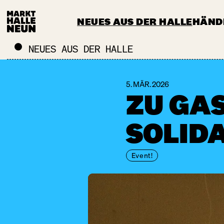
NEUES AUS DER HALLE
HÄND
CATERING & EVENTS
MEHR ALS 
NEUES AUS DER HALLE
5. MÄR. 2026
ZU GAS
SOLID
Event!