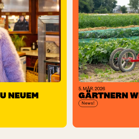
5. MÄR. 2026
U NEUEM
GÄRTNERN WI
News!