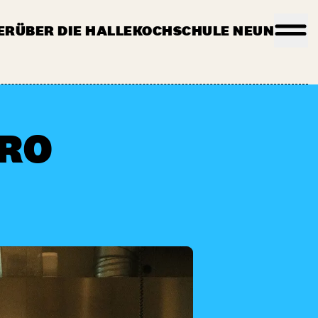
ER
ÜBER DIE HALLE
KOCHSCHULE NEUN
AQ
STANDBEWERBUNG
DREHANFRAGEN
KONTAKT
TRO