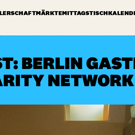
LERSCHAFT
MÄRKTE
MITTAGSTISCH
KALEND
MARKT
PRESSE
JOBS & AUSSCHREIBUNGEN
F
T: BERLIN GAS
ARITY NETWORK