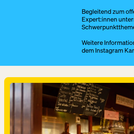
Begleitend zum off
Expert:innen unte
Schwerpunktthem
Weitere Informatio
dem
Instagram Kan