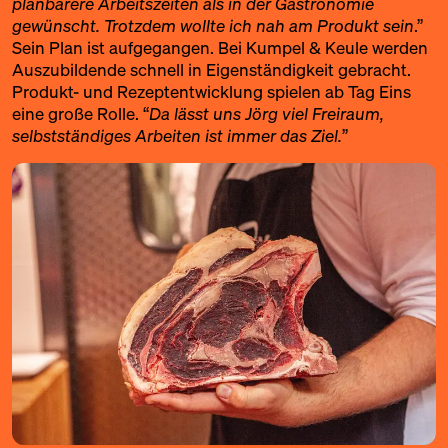
planbarere Arbeitszeiten als in der Gastronomie
gewünscht. Trotzdem wollte ich nah am Produkt sein
.”
Sein Plan ist aufgegangen. Bei Kumpel & Keule werden
Auszubildende schnell in Eigenständigkeit gebracht.
Produkt- und Rezeptentwicklung spielen ab Tag Eins
eine große Rolle. “
Da lässt uns Jörg viel Freiraum,
selbstständiges Arbeiten ist immer das Ziel.
”