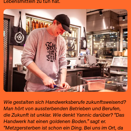
Lebensmitteln zu tun hat.
Wie gestalten sich Handwerksberufe zukunftsweisend?
Man hört von aussterbenden Betrieben und Berufen,
die Zukunft ist unklar. Wie denkt Yannic darüber? “Das
Handwerk hat einen goldenen Boden.” sagt er.
“Metzgersterben ist schon ein Ding. Bei uns im Ort, da