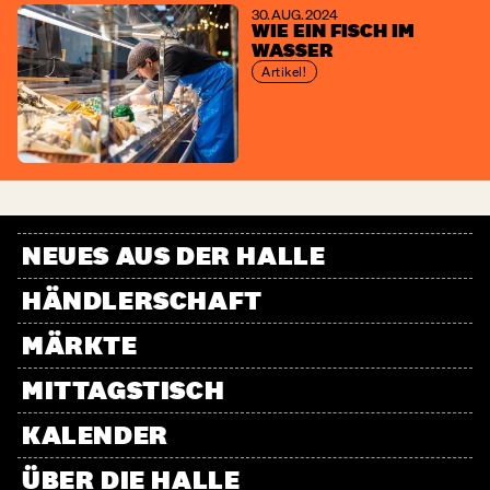
30. AUG. 2024
WIE EIN FISCH IM
WASSER
Artikel!
NEUES AUS DER HALLE
HÄNDLERSCHAFT
MÄRKTE
MITTAGSTISCH
KALENDER
ÜBER DIE HALLE