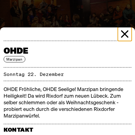
OHDE
MERRY MARKTHALLE 3
Marzipan
SONNTAG, 22.12.24, 11:00 – 18:00
Sonntag 22. Dezember
Merry Markthalle, das ist der wetterfeste
OHDE Fröhliche, OHDE Seelige! Marzipan bringende
Weihnachtsmarkt der Herzen. Der Tannenbaum
Heiligkeit! Da wird Rixdorf zum neuen Lübeck. Zum
steht bereit, Zimtduft liegt in der Luft und innerlich
selber schlemmen oder als Weihnachtsgeschenk -
werden schon die weihnachtlichen Gasssenhauer
probiert euch durch die verschiedenen Rixdorfer
angestimmt - draußen wird's kalt und die Markthalle
Marzipanwürfel.
Neun wird very, very merry. Lecker und schön, gut
und gesellig – ein Weihnachtsmarkt zum Stöbern,
KONTAKT
Schlemmen und Schlürfen!