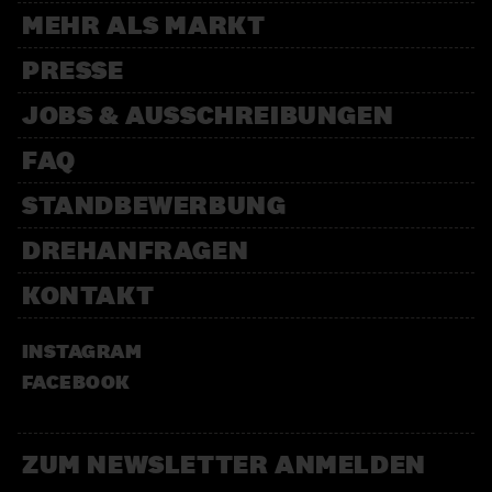
MEHR ALS MARKT
Gestricktes
WOHLFARTH SCHOKOLADE
PRESSE
Schokolade
JOBS & AUSSCHREIBUNGEN
FAQ
STANDBEWERBUNG
DREHANFRAGEN
KONTAKT
INSTAGRAM
FACEBOOK
ZUM NEWSLETTER ANMELDEN