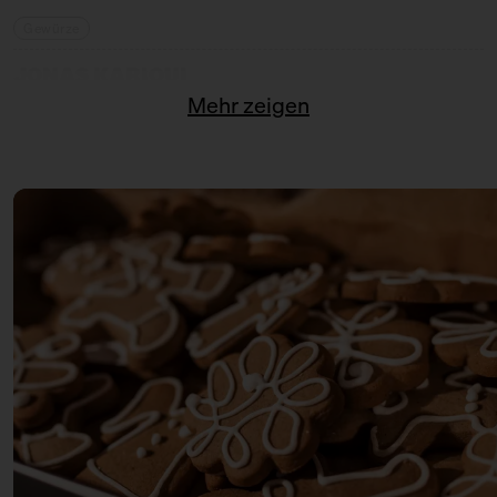
Gewürze
JONAS KARIOUI
Mehr zeigen
Feinkost
KATJA FISCHER PORZELLAN & KERAMIK
Keramik
KONDITOREI W
Baumkuchen
KUMAMI
(Wohn-)Accessoires
LEJLAC
Seifen
MAISOAP