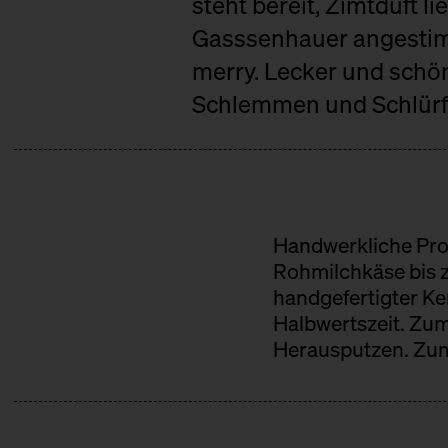
steht bereit, Zimtduft l
Gasssenhauer angestimmt
merry. Lecker und schö
Schlemmen und Schlürf
Handwerkliche Pro
Rohmilchkäse bis 
handgefertigter K
Halbwertszeit. Zum
Herausputzen. Zum