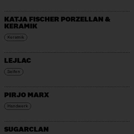
KATJA FISCHER PORZELLAN &
KERAMIK
Keramik
LEJLAC
Seifen
PIRJO MARX
Handwerk
SUGARCLAN