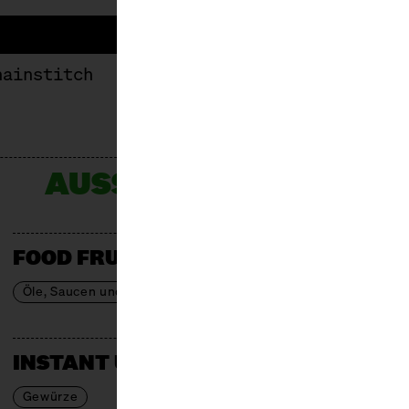
hainstitch
AUSSTELLER*INNEN
FOOD FRUIT AFRICAN
Öle, Saucen und Gewürze
INSTANT UPRADE SPICES
Gewürze