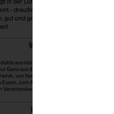
iegt in der Luft und innerlich werden schon
 - draußen wird's kalt und die Markthall
n, gut und gesellig – ein Weihnachtsmarkt
en!
WAS GIBT'S?
dukte aus kleinen Manufakturen. Vom Käsefond
zur Gans aus der Prignitz. Vom handgemachten P
eramik, von Naturkosmetik zum Naturwein. Gutes 
 Essen, zum Anrichten und Einrichten, zum Anzi
 Verschenken oder Behalten.
PROGRAMM