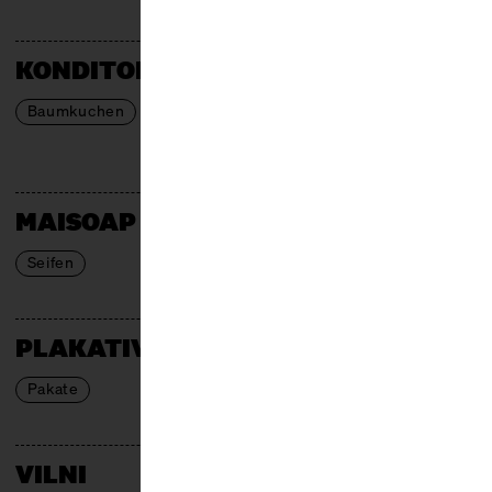
KONDITOREI W
Baumkuchen
MAISOAP
Seifen
PLAKATIVO
Pakate
VILNI