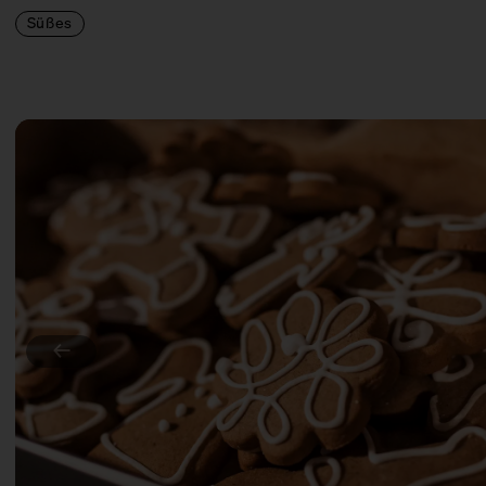
Süßes
←