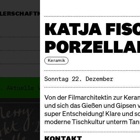
LERSCHAFT
MÄRKTE
MITTAGSTISCH
KALEND
KATJA FIS
MARKT
PRESSE
JOBS & AUSSCHREIBUNGEN
F
PORZELLA
Keramik
Sonntag 22. Dezember
i. Aktuelle Veranstaltungen findest du i
Von der Filmarchitektin zur Kera
und sich das Gießen und Gipsen 
super Entscheidung! Klare und s
moderne Tischkultur unterm Tan
KONTAKT