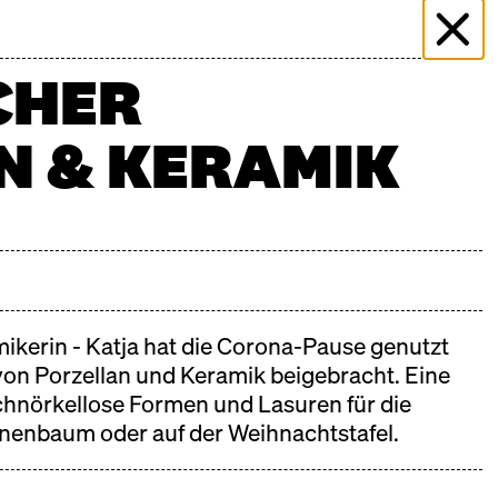
ER
ÜBER DIE HALLE
KOCHSCHULE NEUN
CHER
AQ
STANDBEWERBUNG
DREHANFRAGEN
KONTAKT
N & KERAMIK
n unserem
Kalender
.
mikerin - Katja hat die Corona-Pause genutzt
von Porzellan und Keramik beigebracht. Eine
chnörkellose Formen und Lasuren für die
nenbaum oder auf der Weihnachtstafel.