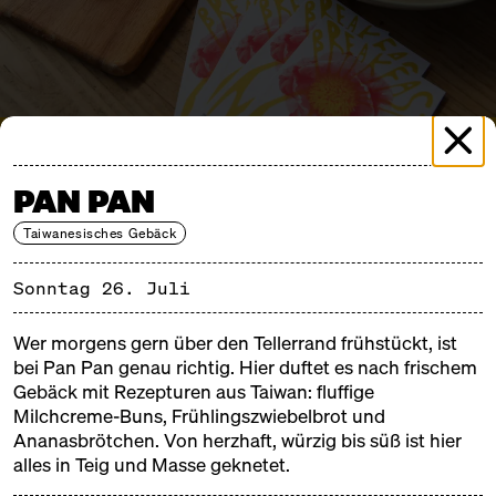
CSD BREAKFAST MARKET
SONNTAG, 26.07.26, 10:00 – 16:00
PAN PAN
Taiwanesisches Gebäck
AUS AKTUELLEM ANLASS
IST DER BREAKFAST
Sonntag 26. Juli
MARKET ABGESAGT.
Wer morgens gern über den Tellerrand frühstückt, ist
In enger Abstimmung mit dem Berliner CSD e.V.
bei Pan Pan genau richtig. Hier duftet es nach frischem
haben wir uns dazu entschieden, den heutigen CSD
Gebäck mit Rezepturen aus Taiwan: fluffige
Breakfast Market abzusagen.
Milchcreme-Buns, Frühlingszwiebelbrot und
Wir sagen den Markt ab aus Respekt vor den
Ananasbrötchen. Von herzhaft, würzig bis süß ist hier
alles in Teig und Masse geknetet.
Opfern, ihren Familien und Freund*innen – und um
die Sicherheit aller Besucher*innen und Beteiligten