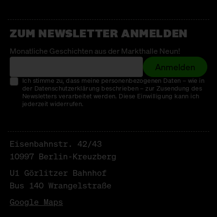
JIAN BING TOWN
Chinesische Creps
ZUM NEWSLETTER ANMELDEN
KALYANI’S KITCHEN
Monatliche Geschichten aus der Markthalle Neun!
Indian Dosa, Idli, and Chai
Anmelden
KUCHEN VON GAIA
Ich stimme zu, dass meine personenbezogenen Daten – wie in
der Datenschutzerklärung beschrieben – zur Zusendung des
Italiensche Küchlein
Newsletters verarbeitet werden. Diese Einwilligung kann ich
jederzeit widerrufen.
LE FETTSCHMECKER
Croques & Sardinen
Eisenbahnstr. 42/43
MAMAS KÜCHE
10997 Berlin-Kreuzberg
Türkische Teigtaschen
U1 Görlitzer Bahnhof
Bus 140 Wrangelstraße
MARKTCAFÉ
Google Maps
Frische Waffeln