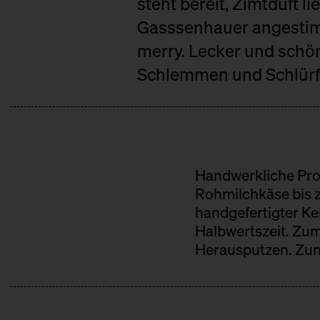
steht bereit, Zimtduft l
Gasssenhauer angestimmt
merry. Lecker und schö
Schlemmen und Schlürf
Handwerkliche Pro
Rohmilchkäse bis 
handgefertigter K
Halbwertszeit. Zum
Herausputzen. Zum