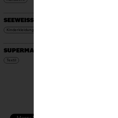
SEEWEISSCHEN
Kinderkleidung
SUPERMARCHÉ
Textil
Merry Markthalle am 08.Dezember