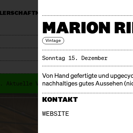
LERSCHAFT
MÄRKTE
MITTAGSTISCH
KALEND
MARION RI
MARKT
PRESSE
JOBS & AUSSCHREIBUNGEN
F
Vintage
Sonntag 15. Dezember
Von Hand gefertigte und upgecyc
nachhaltiges gutes Aussehen (ni
i. Aktuelle Veranstaltungen findest du i
KONTAKT
WEBSITE