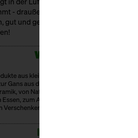
iegt in der Luft und innerlich werden schon
 - draußen wird's kalt und die Markthall
n, gut und gesellig – ein Weihnachtsmarkt
en!
WAS GIBT'S?
dukte aus kleinen Manufakturen. Vom Käsefond
zur Gans aus der Prignitz. Vom handgemachten P
eramik, von Naturkosmetik zum Naturwein. Gutes 
 Essen, zum Anrichten und Einrichten, zum Anzi
 Verschenken oder Behalten.
PROGRAMM