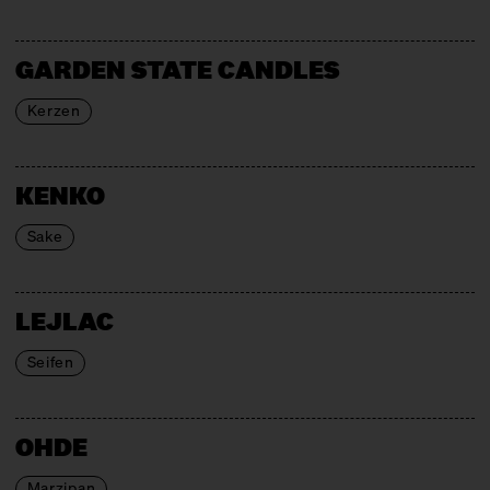
GARDEN STATE CANDLES
Kerzen
KENKO
Sake
LEJLAC
Seifen
OHDE
Marzipan