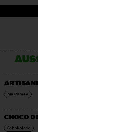
AUSSTELLER*INNEN
ARTISANE MAKRAMEE DESIGN
Makramee
CHOCO DEALER
Schokolade