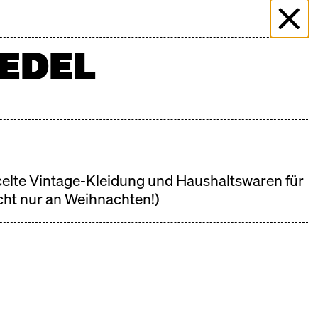
ER
ÜBER DIE HALLE
KOCHSCHULE NEUN
EDEL
AQ
STANDBEWERBUNG
DREHANFRAGEN
KONTAKT
elte Vintage-Kleidung und Haushaltswaren für
cht nur an Weihnachten!)
n unserem
Kalender
.