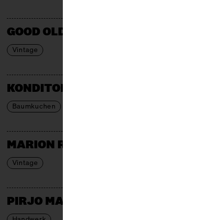
GOOD OLD THINGS
Vintage
KONDITOREI W
Baumkuchen
MARION RIEDEL
Vintage
PIRJO MARX
Handwerk