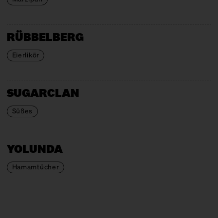
RÜBBELBERG
Eierlikör
SUGARCLAN
Süßes
YOLUNDA
Hamamtücher