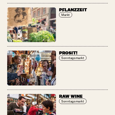
PFLANZZEIT
Markt
PROSIT!
Sonntagsmarkt
RAW WINE
Sonntagsmarkt