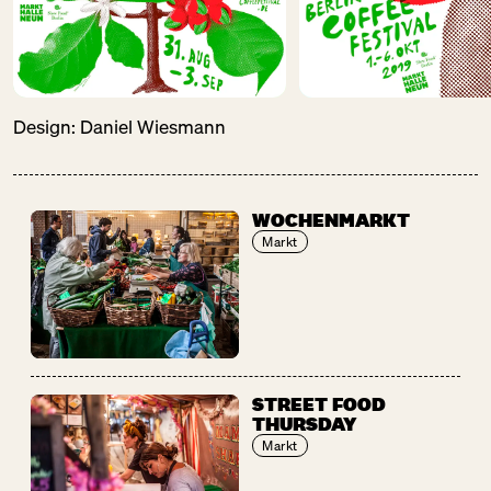
Design:
Daniel Wiesmann
WOCHENMARKT
Markt
STREET FOOD
THURSDAY
Markt